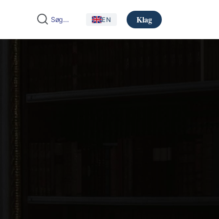
Klag
EN