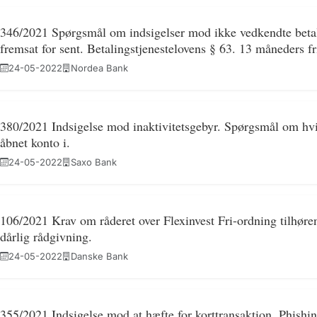
346/2021 Spørgsmål om indsigelser mod ikke vedkendte betal
fremsat for sent. Betalingstjenestelovens § 63. 13 måneders fri
24-05-2022
Nordea Bank
380/2021 Indsigelse mod inaktivitetsgebyr. Spørgsmål om hv
åbnet konto i.
24-05-2022
Saxo Bank
106/2021 Krav om råderet over Flexinvest Fri-ordning tilhøre
dårlig rådgivning.
24-05-2022
Danske Bank
355/2021 Indsigelse mod at hæfte for korttransaktion. Phishin