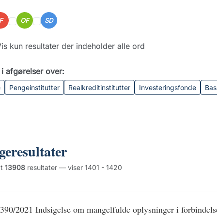
IF
OF
SD
is kun resultater der indeholder alle ord
i afgørelser over:
e
Pengeinstitutter
Realkreditinstitutter
Investeringsfonde
Bas
geresultater
dt
13908
resultater — viser 1401 - 1420
390/2021 Indsigelse om mangelfulde oplysninger i forbindelse