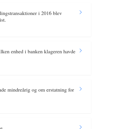
ingstransaktioner i 2016 blev
st.
ilken enhed i banken klageren havde
nde mindreårig og om erstatning for
g.