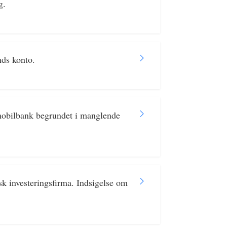
g.
nds konto.
mobilbank begrundet i manglende
sk investeringsfirma. Indsigelse om