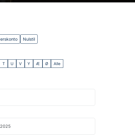
verskonto
Nulstil
T
U
V
Y
Æ
Ø
Alle