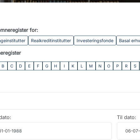
mneregister for:
geinstitutter
Realkreditinstitutter
Investeringsfonde
Basal erh
eregister
B
C
D
E
F
G
H
I
K
L
M
N
O
P
R
S
dato:
Til dato: