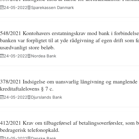
24-05-2022
Sparekassen Danmark
548/2021 Kontohavers erstatningskrav mod bank i forbindels
banken var forpligtet til at yde rådgivning af egen drift som f
usædvanligt store beløb.
24-05-2022
Nordea Bank
378/2021 Indsigelse om uansvarlig långivning og manglende v
kreditaftalelovens § 7 c.
24-05-2022
Djurslands Bank
412/2021 Krav om tilbageførsel af betalingsoverførsler, som bl
bedragerisk telefonopkald.
24-05-2022
Danske Bank