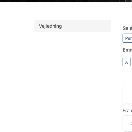
Vejledning
Se e
Pen
Emn
A
Fra 