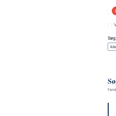
V
Søg 
All
Sø
Fan