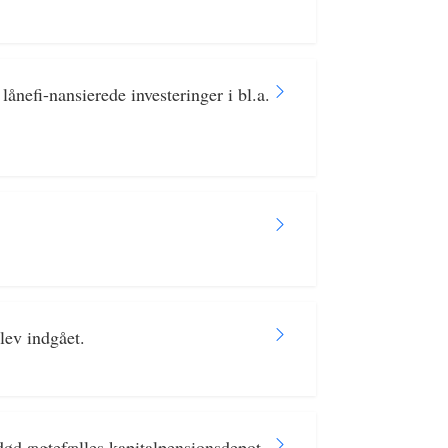
nefi-nansierede investeringer i bl.a.
lev indgået.
fdød ægtefælles kapitalpensionsdepot.