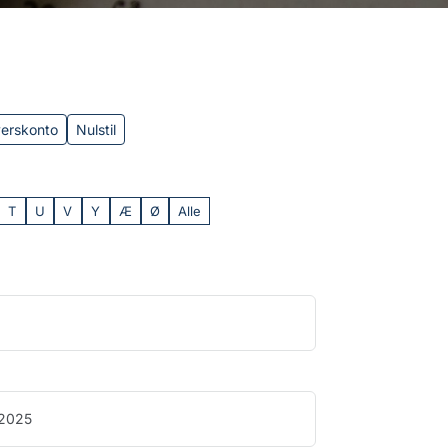
verskonto
Nulstil
T
U
V
Y
Æ
Ø
Alle