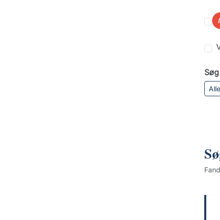
V
Søg 
All
Sø
Fan