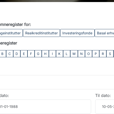
mneregister for:
geinstitutter
Realkreditinstitutter
Investeringsfonde
Basal erh
eregister
B
C
D
E
F
G
H
I
K
L
M
N
O
P
R
S
dato:
Til dato: