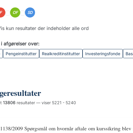
IF
OF
SD
is kun resultater der indeholder alle ord
i afgørelser over:
e
Pengeinstitutter
Realkreditinstitutter
Investeringsfonde
Bas
geresultater
dt
13806
resultater — viser 5221 - 5240
1138/2009 Spørgsmål om hvornår aftale om kurssikring blev 