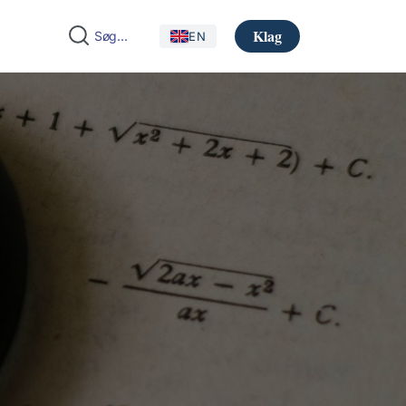
Klag
EN