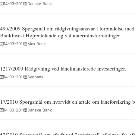
14-03-2011
Danske Bank
495/2009 Spørgsmål om rådgivningsansvar i forbindelse med lå
BankInvest Højrentelande og valutaterminsforretninger.
14-03-2011
Max Bank
1217/2009 Rådgivning ved lånefinansierede investeringer.
14-03-2011
Sydbank
17/2010 Spørgsmål om hvorvidt en aftale om låneforsikring b
14-03-2011
Danske Bank
57/2010 Spørgsmål om afgift ved ”overførsel” af aktier fra a