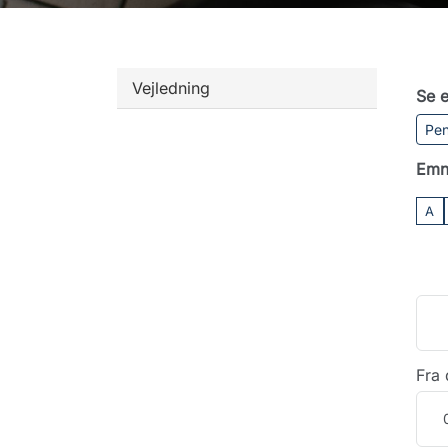
Vejledning
Se e
Pen
Emn
A
Fra 