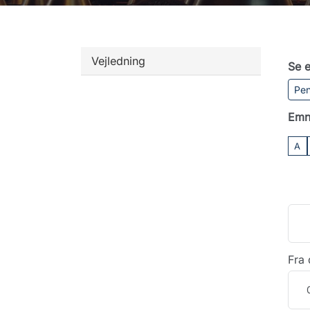
Vejledning
Se e
Pen
Emn
A
Fra 