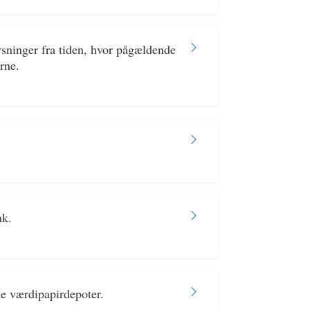
sninger fra tiden, hvor pågældende
rne.
nk.
de værdipapirdepoter.