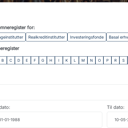
mneregister for:
geinstitutter
Realkreditinstitutter
Investeringsfonde
Basal erh
eregister
B
C
D
E
F
G
H
I
K
L
M
N
O
P
R
S
dato:
Til dato: