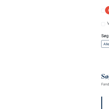
V
Søg 
All
Sø
Fan