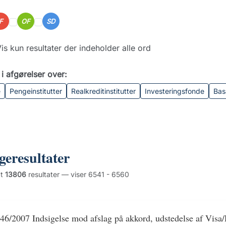
IF
OF
SD
is kun resultater der indeholder alle ord
i afgørelser over:
e
Pengeinstitutter
Realkreditinstitutter
Investeringsfonde
Bas
geresultater
dt
13806
resultater — viser 6541 - 6560
46/2007 Indsigelse mod afslag på akkord, udstedelse af Visa