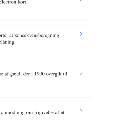
lectron-kort.
ørte, at konsekvensberegning
elåning.
e af gæld, der i 1990 overgik til
 anmodning om frigivelse af et