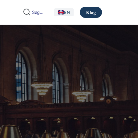
Klag
EN