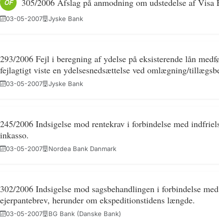
305/2006 Afslag på anmodning om udstedelse af Visa E
OF
03-05-2007
Jyske Bank
293/2006 Fejl i beregning af ydelse på eksisterende lån medf
fejlagtigt viste en ydelsesnedsættelse ved omlægning/tillægsb
03-05-2007
Jyske Bank
245/2006 Indsigelse mod rentekrav i forbindelse med indfriels
inkasso.
03-05-2007
Nordea Bank Danmark
302/2006 Indsigelse mod sagsbehandlingen i forbindelse med
ejerpantebrev, herunder om ekspeditionstidens længde.
03-05-2007
BG Bank (Danske Bank)