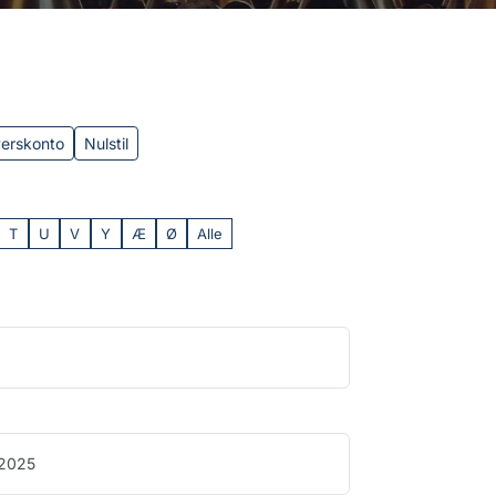
verskonto
Nulstil
T
U
V
Y
Æ
Ø
Alle