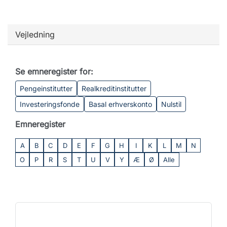
Vejledning
Se emneregister for:
Pengeinstitutter
Realkreditinstitutter
Investeringsfonde
Basal erhverskonto
Nulstil
Emneregister
A
B
C
D
E
F
G
H
I
K
L
M
N
O
P
R
S
T
U
V
Y
Æ
Ø
Alle