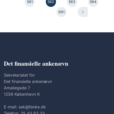
561
562
563
564
...
691
Det finansielle ankenævn
Sekretariatet for
Det finansielle ankenævn
Amaliegade 7
1256 København K
E-mail: sek@fanke.dk
Telefon: 35 43 63 33