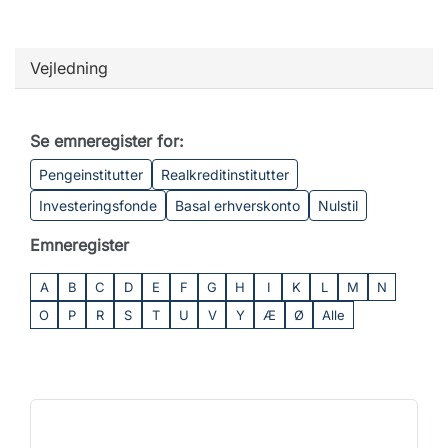
Vejledning
Se emneregister for:
Pengeinstitutter
Realkreditinstitutter
Investeringsfonde
Basal erhverskonto
Nulstil
Emneregister
A
B
C
D
E
F
G
H
I
K
L
M
N
O
P
R
S
T
U
V
Y
Æ
Ø
Alle