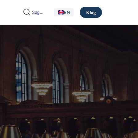
Klag
EN