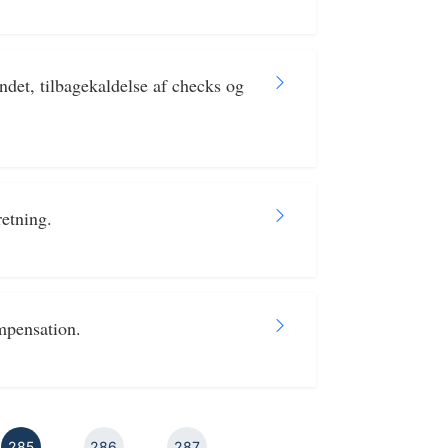
det, tilbagekaldelse af checks og
etning.
mpensation.
285
286
287
...