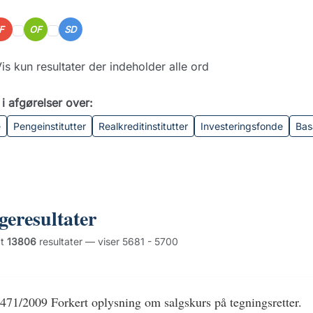
IF
OF
SD
is kun resultater der indeholder alle ord
i afgørelser over:
e
Pengeinstitutter
Realkreditinstitutter
Investeringsfonde
Bas
geresultater
dt
13806
resultater — viser 5681 - 5700
471/2009 Forkert oplysning om salgskurs på tegningsretter.