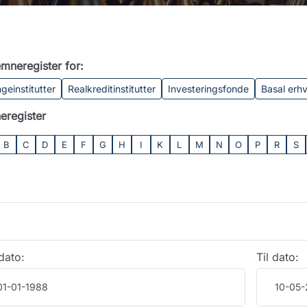
mneregister for:
geinstitutter
Realkreditinstitutter
Investeringsfonde
Basal erh
eregister
B
C
D
E
F
G
H
I
K
L
M
N
O
P
R
S
dato:
Til dato: