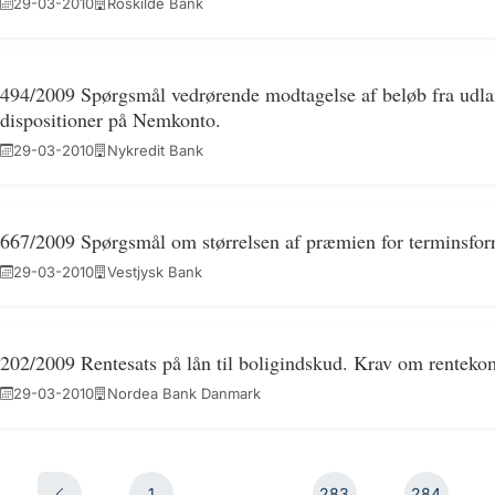
29-03-2010
Roskilde Bank
494/2009 Spørgsmål vedrørende modtagelse af beløb fra udlan
dispositioner på Nemkonto.
29-03-2010
Nykredit Bank
667/2009 Spørgsmål om størrelsen af præmien for terminsforr
29-03-2010
Vestjysk Bank
202/2009 Rentesats på lån til boligindskud. Krav om renteko
29-03-2010
Nordea Bank Danmark
1
...
283
284