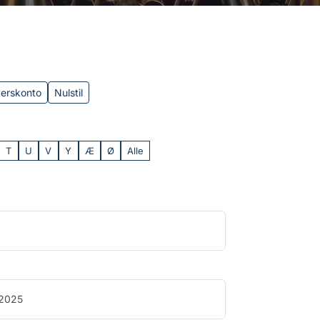
verskonto
Nulstil
T
U
V
Y
Æ
Ø
Alle