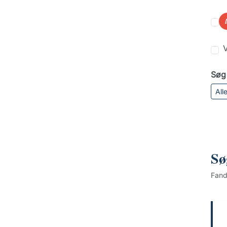
V
Søg 
All
Sø
Fan