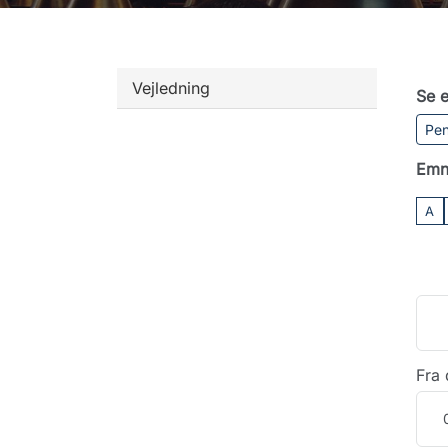
Vejledning
Se e
Pen
Emn
A
Fra 