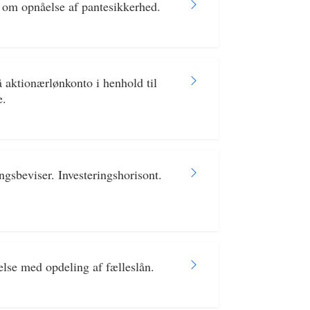
 om opnåelse af pantesikkerhed.
 aktionærlønkonto i henhold til
e.
gsbeviser. Investeringshorisont.
else med opdeling af fælleslån.