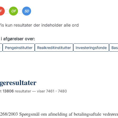
IF
OF
SD
is kun resultater der indeholder alle ord
i afgørelser over:
e
Pengeinstitutter
Realkreditinstitutter
Investeringsfonde
Bas
geresultater
dt
13806
resultater — viser 7461 - 7480
268/2003 Spørgsmål om afmelding af betalingsaftale vedrørend