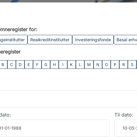
mneregister for:
geinstitutter
Realkreditinstitutter
Investeringsfonde
Basal erh
eregister
B
C
D
E
F
G
H
I
K
L
M
N
O
P
R
S
dato:
Til dato: