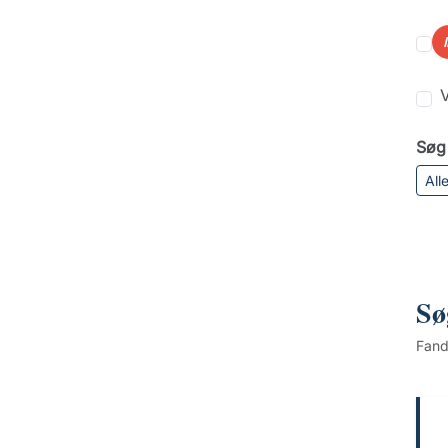
V
Søg 
All
Sø
Fan