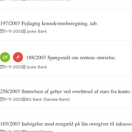
197/2003 Fejlagtig konsekvensberegning, tab.
11-11-2003
Jyske Bank
188/2003 Spørgsmål om rentens størrelse.
OF
IF
11-11-2003
Jyske Bank
256/2003 Størrelsen af gebyr ved overførsel af euro fra konto
11-11-2003
BG Bank (Danske Bank)
165/2003 Indsigelse mod restgæld på lån overgivet til inkasso
11-11-2003
HandelsFinans