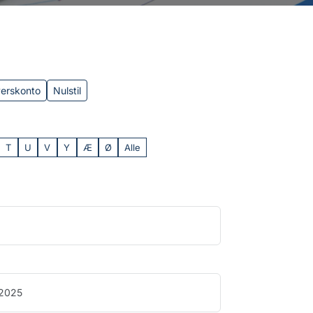
verskonto
Nulstil
T
U
V
Y
Æ
Ø
Alle