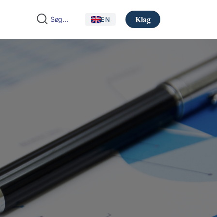
Klag
EN