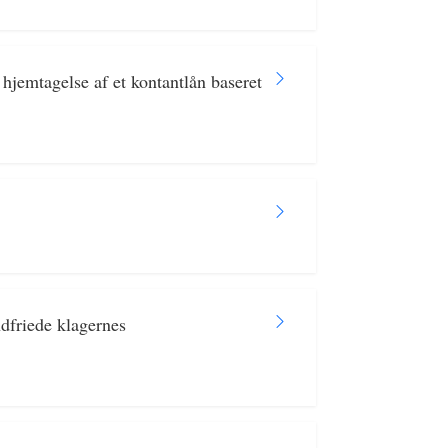
jemtagelse af et kontantlån baseret
.
ndfriede klagernes