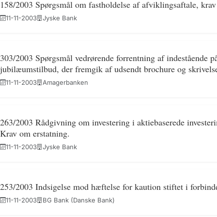
158/2003 Spørgsmål om fastholdelse af afviklingsaftale, krav
11-11-2003
Jyske Bank
303/2003 Spørgsmål vedrørende forrentning af indestående på
jubilæumstilbud, der fremgik af udsendt brochure og skrivels
11-11-2003
Amagerbanken
263/2003 Rådgivning om investering i aktiebaserede investerin
Krav om erstatning.
11-11-2003
Jyske Bank
253/2003 Indsigelse mod hæftelse for kaution stiftet i forbind
11-11-2003
BG Bank (Danske Bank)