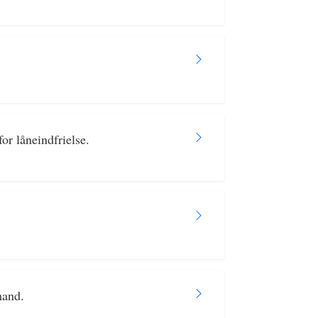
r låneindfrielse.
mand.