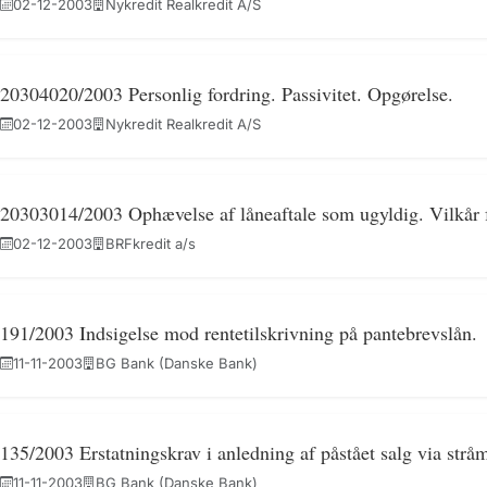
02-12-2003
Nykredit Realkredit A/S
20304020/2003 Personlig fordring. Passivitet. Opgørelse.
02-12-2003
Nykredit Realkredit A/S
20303014/2003 Ophævelse af låneaftale som ugyldig. Vilkår fo
02-12-2003
BRFkredit a/s
191/2003 Indsigelse mod rentetilskrivning på pantebrevslån.
11-11-2003
BG Bank (Danske Bank)
135/2003 Erstatningskrav i anledning af påstået salg via strå
11-11-2003
BG Bank (Danske Bank)