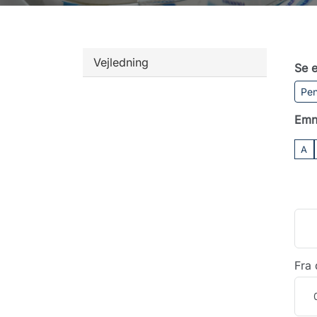
Vejledning
Se e
Pen
Emn
A
Fra 