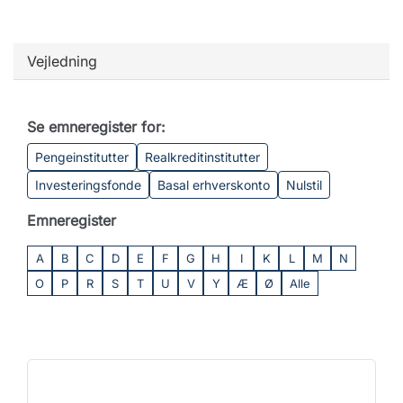
Vejledning
Se emneregister for:
Pengeinstitutter
Realkreditinstitutter
Investeringsfonde
Basal erhverskonto
Nulstil
Emneregister
A
B
C
D
E
F
G
H
I
K
L
M
N
O
P
R
S
T
U
V
Y
Æ
Ø
Alle