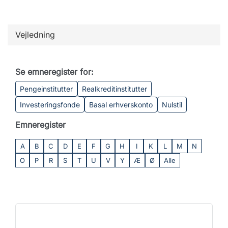
Vejledning
Se emneregister for:
Pengeinstitutter
Realkreditinstitutter
Investeringsfonde
Basal erhverskonto
Nulstil
Emneregister
A
B
C
D
E
F
G
H
I
K
L
M
N
O
P
R
S
T
U
V
Y
Æ
Ø
Alle