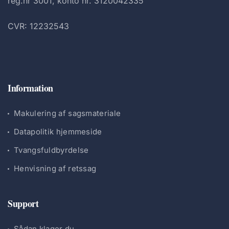
reg.nr 3001, konto nr. 3120042335
CVR: 12232543
Information
Makulering af sagsmateriale
Datapolitik hjemmeside
Tvangsfuldbyrdelse
Henvisning af retssag
Support
Sådan klager du