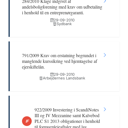
284/2010 Klage indgivet af
andelsboligforening med krav om udbetaling
i henhold til en entreprenørgaranti.
29-09-2010
Sydbank
791/2009 Krav om erstatning begrundet i
manglende kurssikring ved hjemtagelse af
ejerskiftelån.
29-09-2010
Arbejdernes Landsbank
922/2009 Investering i ScandiNotes
III og IV Mezzanine samt Kalvebod
PLC S1 2013 obligationer i henhold
IF
til formueplejeaftaler med lav