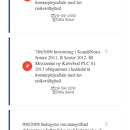
formueplejeaftale med lav
risikovillighed.
29-09-2010
DiBa Bank
786/2009 Investering i ScandiNotes
Senior 2011, II Senior 2012, III
Mezzanine og Kalvebod PLC S1
IF
2013 obligationer i henhold til
formueplejeaftale med lav
risikovillighed.
29-09-2010
DiBa Bank
900/2009 Indsigelse om mangelfuld
rådgivning i forbindelse med forlængelse af