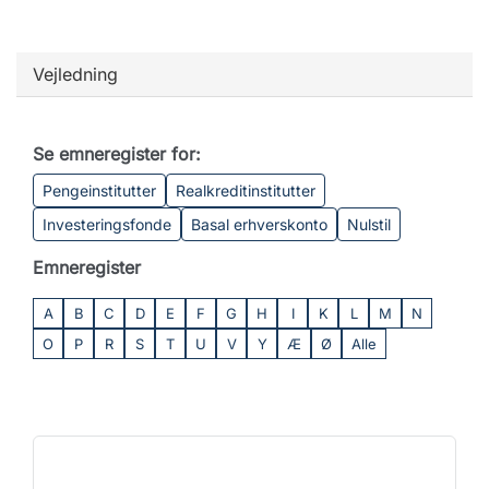
Vejledning
Se emneregister for:
Pengeinstitutter
Realkreditinstitutter
Investeringsfonde
Basal erhverskonto
Nulstil
Emneregister
A
B
C
D
E
F
G
H
I
K
L
M
N
O
P
R
S
T
U
V
Y
Æ
Ø
Alle