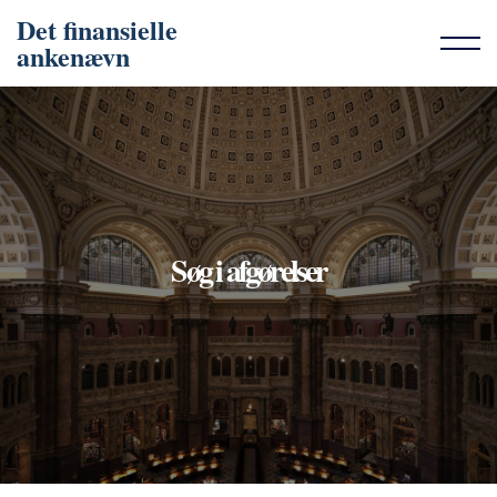
Det finansielle
ankenævn
Søg i afgørelser