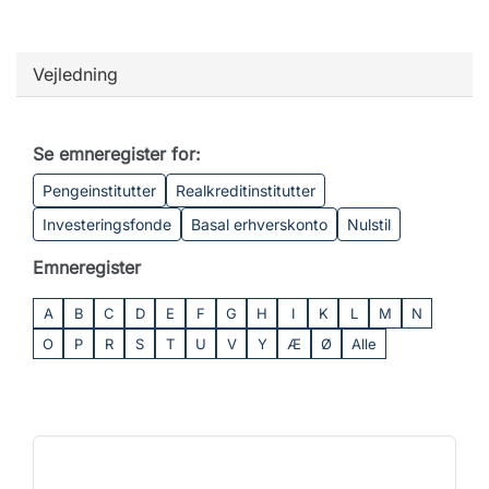
Vejledning
Se emneregister for:
Pengeinstitutter
Realkreditinstitutter
Investeringsfonde
Basal erhverskonto
Nulstil
Emneregister
A
B
C
D
E
F
G
H
I
K
L
M
N
O
P
R
S
T
U
V
Y
Æ
Ø
Alle