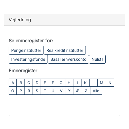
Vejledning
Se emneregister for:
Pengeinstitutter
Realkreditinstitutter
Investeringsfonde
Basal erhverskonto
Nulstil
Emneregister
A
B
C
D
E
F
G
H
I
K
L
M
N
O
P
R
S
T
U
V
Y
Æ
Ø
Alle