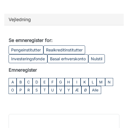
Vejledning
Se emneregister for:
Pengeinstitutter
Realkreditinstitutter
Investeringsfonde
Basal erhverskonto
Nulstil
Emneregister
A
B
C
D
E
F
G
H
I
K
L
M
N
O
P
R
S
T
U
V
Y
Æ
Ø
Alle