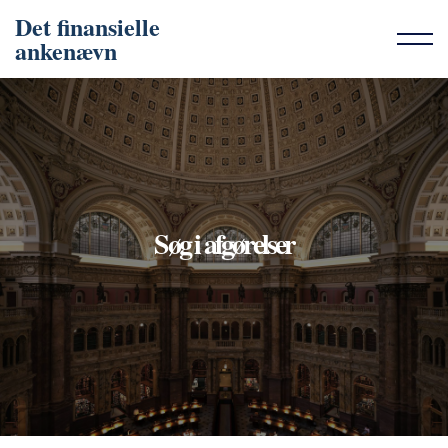
Det finansielle
ankenævn
Søg i afgørelser