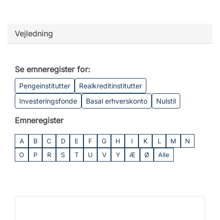
Vejledning
Se emneregister for:
Pengeinstitutter
Realkreditinstitutter
Investeringsfonde
Basal erhverskonto
Nulstil
Emneregister
A
B
C
D
E
F
G
H
I
K
L
M
N
O
P
R
S
T
U
V
Y
Æ
Ø
Alle