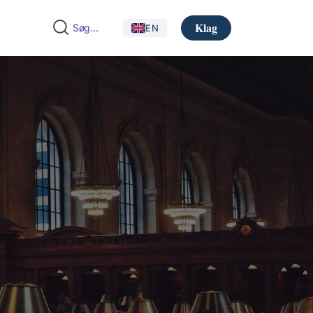
Klag
EN