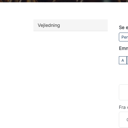
Vejledning
Se e
Pen
Emn
A
Fra 