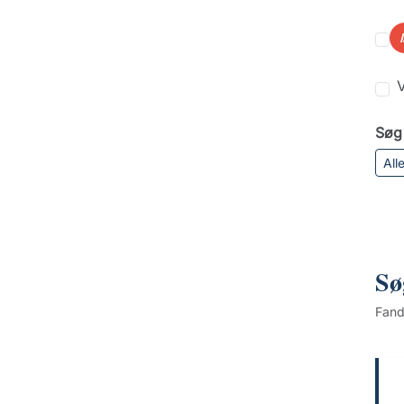
V
Søg 
All
Sø
Fan