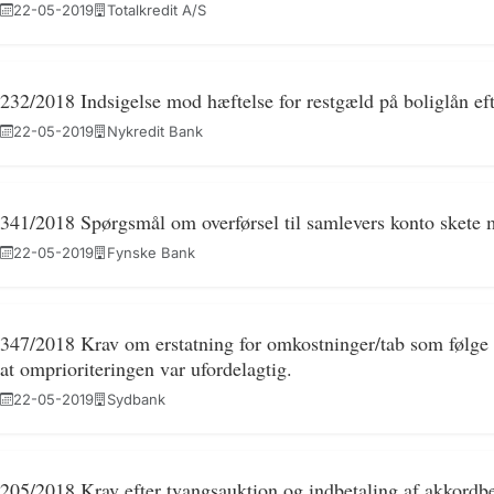
22-05-2019
Totalkredit A/S
232/2018 Indsigelse mod hæftelse for restgæld på boliglån ef
22-05-2019
Nykredit Bank
341/2018 Spørgsmål om overførsel til samlevers konto skete 
22-05-2019
Fynske Bank
347/2018 Krav om erstatning for omkostninger/tab som følge a
at omprioriteringen var ufordelagtig.
22-05-2019
Sydbank
205/2018 Krav efter tvangsauktion og indbetaling af akkordbe