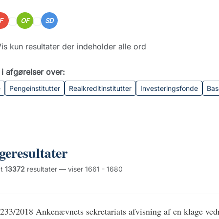
IF
OF
SD
is kun resultater der indeholder alle ord
i afgørelser over:
e
Pengeinstitutter
Realkreditinstitutter
Investeringsfonde
Bas
geresultater
dt
13372
resultater — viser 1661 - 1680
233/2018 Ankenævnets sekretariats afvisning af en klage vedr