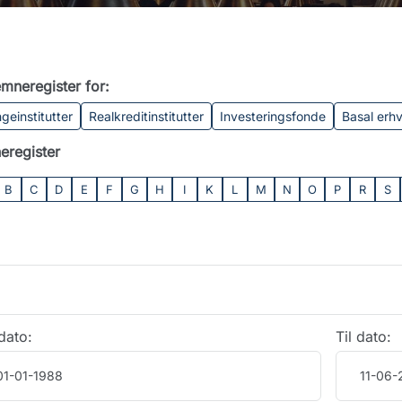
mneregister for:
geinstitutter
Realkreditinstitutter
Investeringsfonde
Basal erh
eregister
B
C
D
E
F
G
H
I
K
L
M
N
O
P
R
S
dato:
Til dato: