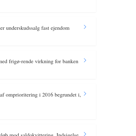
ter underskudssalg fast ejendom
med frigø-rende virkning for banken
f omprioritering i 2016 begrundet i,
løb mod saldokvittering. Indsigelse