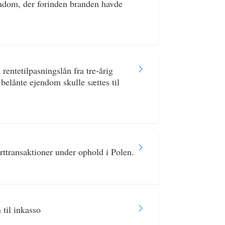
endom, der forinden branden havde
entetilpasningslån fra tre-årig
 belånte ejendom skulle sættes til
ttransaktioner under ophold i Polen.
til inkasso