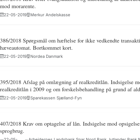
mod morarente.
22-05-2019
Merkur Andelskasse
386/2018 Spørgsmål om hæftelse for ikke vedkendte transaktio
hæveautomat. Bortkommet kort.
22-05-2019
Nordea Danmark
395/2018 Afslag på omlægning af realkreditlån. Indsigelse m
realkreditlån i 2009 og om forskelsbehandling på grund af ald
22-05-2019
Sparekassen Sjælland-Fyn
407/2018 Krav om optagelse af lån. Indsigelse mod opsigels
sprogbrug.
22-05-
Arbejdernes Landsbank Spar Nord Bank Jutlander Bank N