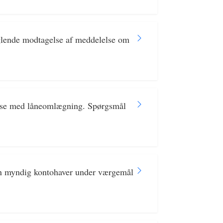
glende modtagelse af meddelelse om
delse med låneomlægning. Spørgsmål
 en myndig kontohaver under værgemål