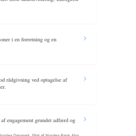
ner i en forretning og en
od rådgivning ved optagelse af
er.
e af engagement grundet adfærd og
ordea Danmark, filial af Nordea Bank Abp,