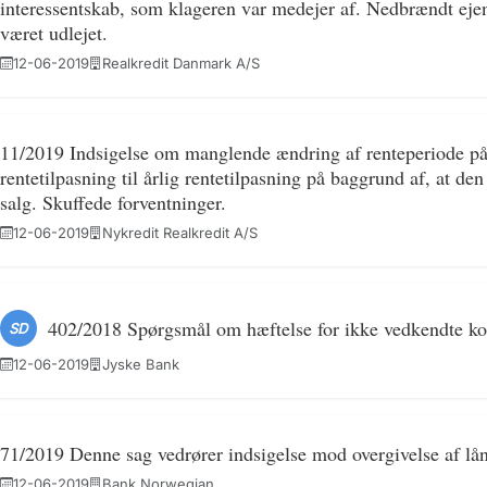
interessentskab, som klageren var medejer af. Nedbrændt ej
været udlejet.
12-06-2019
Realkredit Danmark A/S
11/2019 Indsigelse om manglende ændring af renteperiode på r
rentetilpasning til årlig rentetilpasning på baggrund af, at den
salg. Skuffede forventninger.
12-06-2019
Nykredit Realkredit A/S
402/2018 Spørgsmål om hæftelse for ikke vedkendte kor
SD
12-06-2019
Jyske Bank
71/2019 Denne sag vedrører indsigelse mod overgivelse af lån 
12-06-2019
Bank Norwegian