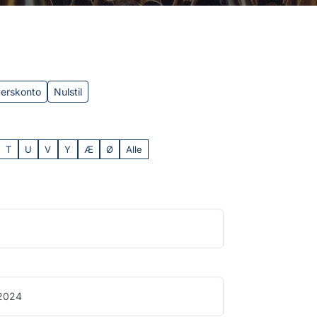
verskonto
Nulstil
T
U
V
Y
Æ
Ø
Alle