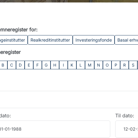
mneregister for:
geinstitutter
Realkreditinstitutter
Investeringsfonde
Basal erh
eregister
B
C
D
E
F
G
H
I
K
L
M
N
O
P
R
S
dato:
Til dato: