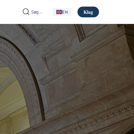
Klag
EN