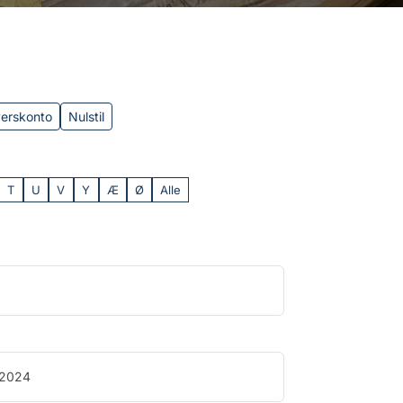
verskonto
Nulstil
T
U
V
Y
Æ
Ø
Alle