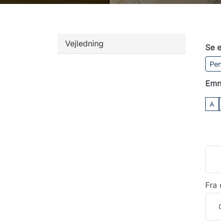
Vejledning
Se e
Pen
Emn
A
Fra 