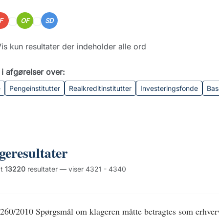
IF
OF
SD
is kun resultater der indeholder alle ord
i afgørelser over:
e
Pengeinstitutter
Realkreditinstitutter
Investeringsfonde
Bas
geresultater
dt
13220
resultater — viser 4321 - 4340
260/2010 Spørgsmål om klageren måtte betragtes som erhver