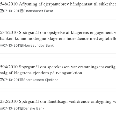
546/2010 Aflysning af ejerpantebrev håndpantsat til sikkerhed
07-10-2011
Finanshuset Farsø
534/2010 Spørgsmål om opsigelse af klagerens engagement var
banken kunne modregne klagerens indestående med ægtefælle
07-10-2011
Nørresundby Bank
594/2010 Spørgsmål om sparekassen var erstatningsansvarlig 
salg af klagerens ejendom på tvangsauktion.
07-10-2011
Sparekassen Sjælland
232/2010 Spørgsmål om lånetilsagn vedrørende ombygning va
07-10-2011
Danske Bank