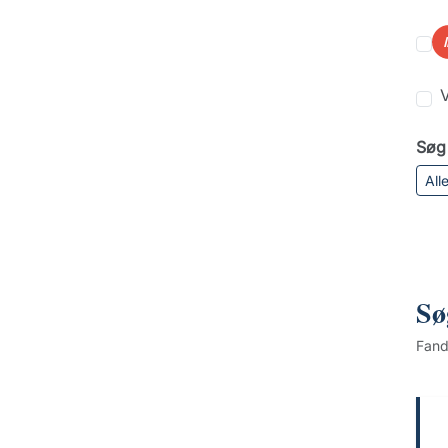
V
Søg 
All
Sø
Fan