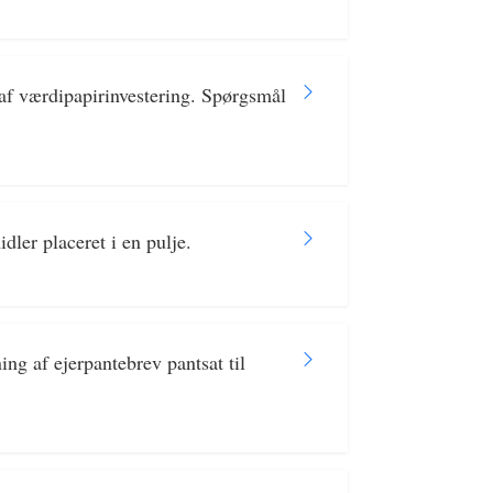
f værdipapirinvestering. Spørgsmål
ler placeret i en pulje.
g af ejerpantebrev pantsat til