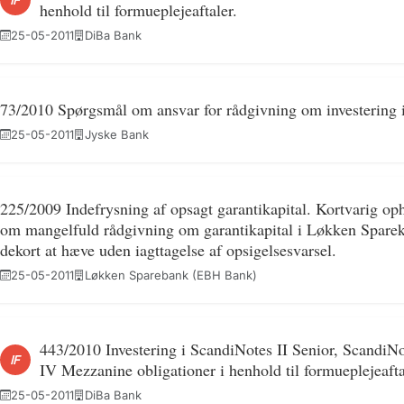
henhold til formueplejeaftaler.
25-05-2011
DiBa Bank
73/2010 Spørgsmål om ansvar for rådgivning om investering
25-05-2011
Jyske Bank
225/2009 Indefrysning af opsagt garantikapital. Kortvarig oph
om mangelfuld rådgivning om garantikapital i Løkken Spare
dekort at hæve uden iagttagelse af opsigelsesvarsel.
25-05-2011
Løkken Sparebank (EBH Bank)
443/2010 Investering i ScandiNotes II Senior, ScandiN
IF
IV Mezzanine obligationer i henhold til formueplejeafta
25-05-2011
DiBa Bank