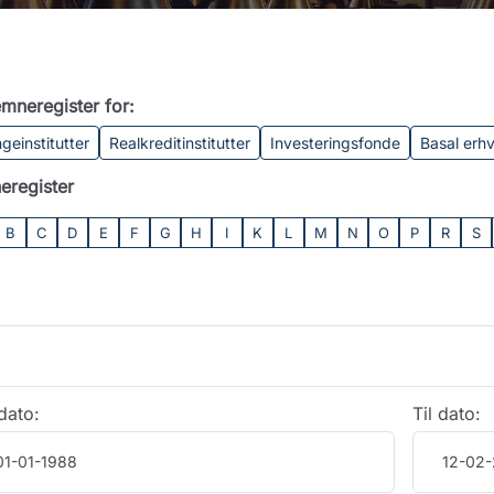
mneregister for:
geinstitutter
Realkreditinstitutter
Investeringsfonde
Basal erh
eregister
B
C
D
E
F
G
H
I
K
L
M
N
O
P
R
S
dato:
Til dato: