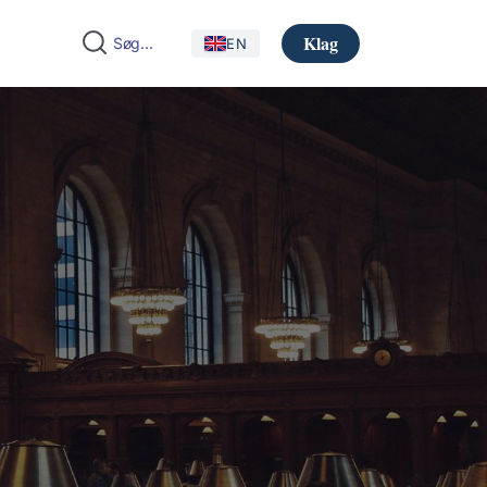
Klag
EN