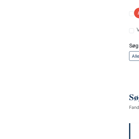
V
Søg 
All
Sø
Fan