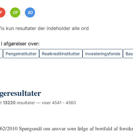
IF
OF
SD
is kun resultater der indeholder alle ord
i afgørelser over:
e
Pengeinstitutter
Realkreditinstitutter
Investeringsfonde
Bas
geresultater
dt
13220
resultater — viser 4541 - 4560
62/2010 Spørgsmål om ansvar som følge af bortfald af forsik