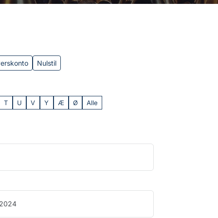
verskonto
Nulstil
T
U
V
Y
Æ
Ø
Alle