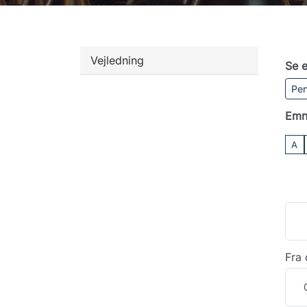
Vejledning
Se e
Pen
Emn
A
Fra 