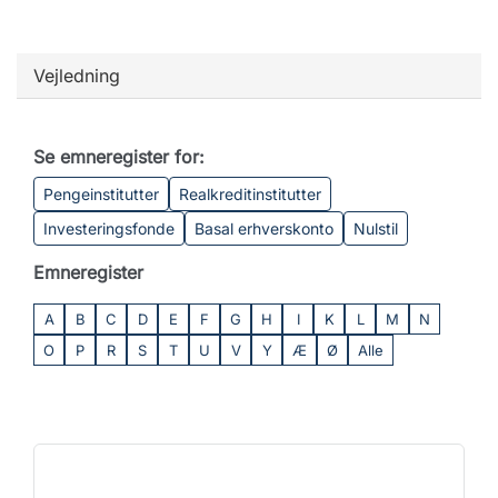
Vejledning
Se emneregister for:
Pengeinstitutter
Realkreditinstitutter
Investeringsfonde
Basal erhverskonto
Nulstil
Emneregister
A
B
C
D
E
F
G
H
I
K
L
M
N
O
P
R
S
T
U
V
Y
Æ
Ø
Alle