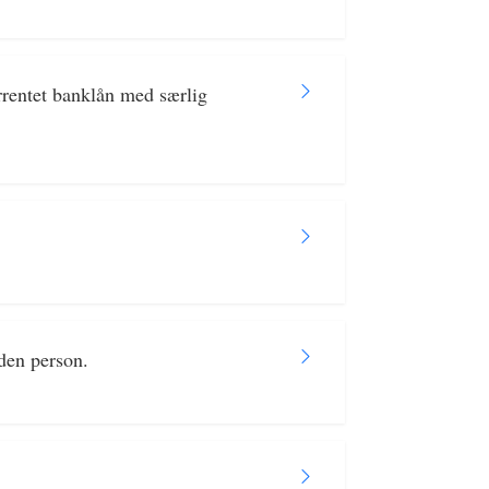
rrentet banklån med særlig
nden person.