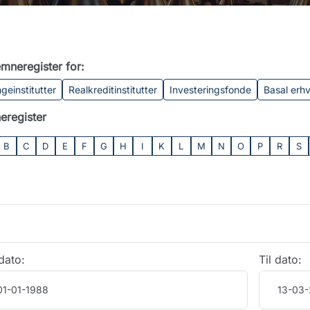
mneregister for:
geinstitutter
Realkreditinstitutter
Investeringsfonde
Basal erh
eregister
B
C
D
E
F
G
H
I
K
L
M
N
O
P
R
S
dato:
Til dato: