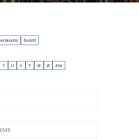
verskonto
Nulstil
T
U
V
Y
Æ
Ø
Alle