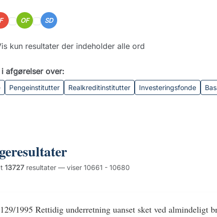
IF
OF
SD
is kun resultater der indeholder alle ord
i afgørelser over:
e
Pengeinstitutter
Realkreditinstitutter
Investeringsfonde
Bas
geresultater
dt
13727
resultater — viser 10661 - 10680
129/1995 Rettidig underretning uanset sket ved almindeligt b