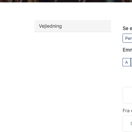
Vejledning
Se e
Pen
Emn
A
Fra 