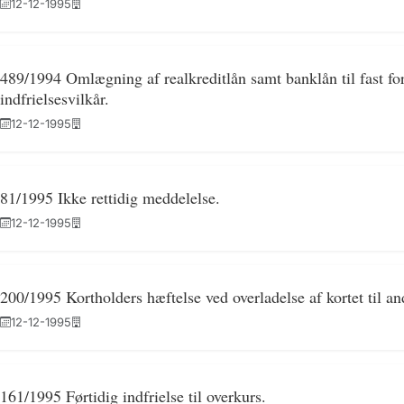
12-12-1995
489/1994 Omlægning af realkreditlån samt banklån til fast fo
indfrielsesvilkår.
12-12-1995
81/1995 Ikke rettidig meddelelse.
12-12-1995
200/1995 Kortholders hæftelse ved overladelse af kortet til a
12-12-1995
161/1995 Førtidig indfrielse til overkurs.