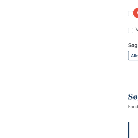
V
Søg 
All
Sø
Fan