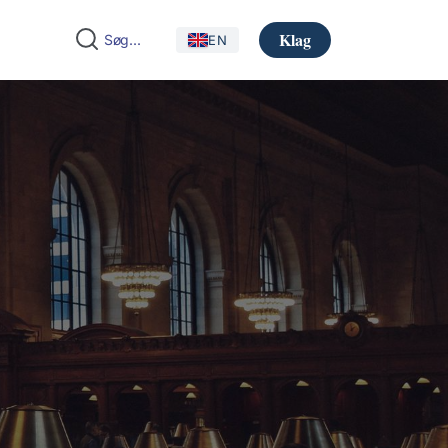
Klag
EN