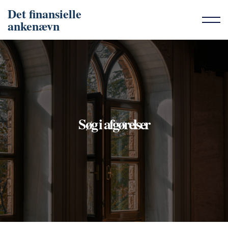
Det finansielle
ankenævn
Søg i afgørelser