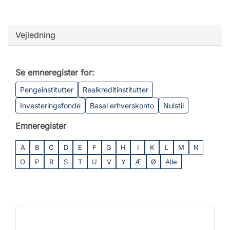
Vejledning
Se emneregister for:
Pengeinstitutter
Realkreditinstitutter
Investeringsfonde
Basal erhverskonto
Nulstil
Emneregister
A
B
C
D
E
F
G
H
I
K
L
M
N
O
P
R
S
T
U
V
Y
Æ
Ø
Alle