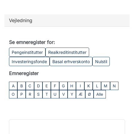
Vejledning
Se emneregister for:
Pengeinstitutter
Realkreditinstitutter
Investeringsfonde
Basal erhverskonto
Nulstil
Emneregister
A
B
C
D
E
F
G
H
I
K
L
M
N
O
P
R
S
T
U
V
Y
Æ
Ø
Alle