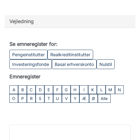
Vejledning
Se emneregister for:
Pengeinstitutter
Realkreditinstitutter
Investeringsfonde
Basal erhverskonto
Nulstil
Emneregister
A
B
C
D
E
F
G
H
I
K
L
M
N
O
P
R
S
T
U
V
Y
Æ
Ø
Alle