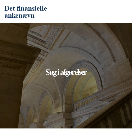
Det finansielle
ankenævn
Søg i afgørelser