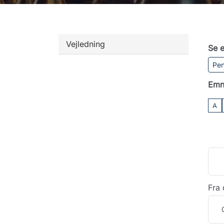
Vejledning
Se e
Pen
Emn
A
Fra 