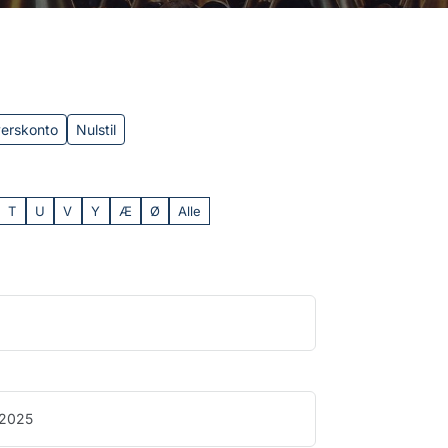
verskonto
Nulstil
T
U
V
Y
Æ
Ø
Alle