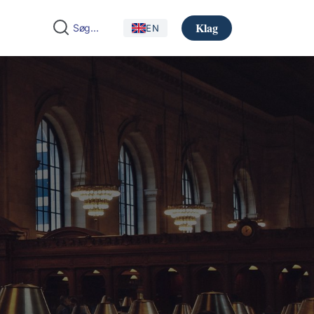
Klag
EN