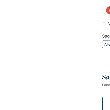
V
Søg 
All
Sø
Fan