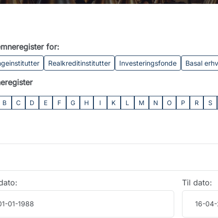
mneregister for:
geinstitutter
Realkreditinstitutter
Investeringsfonde
Basal erh
eregister
B
C
D
E
F
G
H
I
K
L
M
N
O
P
R
S
dato:
Til dato: