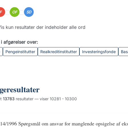
IF
OF
SD
is kun resultater der indeholder alle ord
i afgørelser over:
e
Pengeinstitutter
Realkreditinstitutter
Investeringsfonde
Bas
geresultater
dt
13783
resultater — viser 10281 - 10300
14/1996 Spørgsmål om ansvar for manglende opsigelse af eks