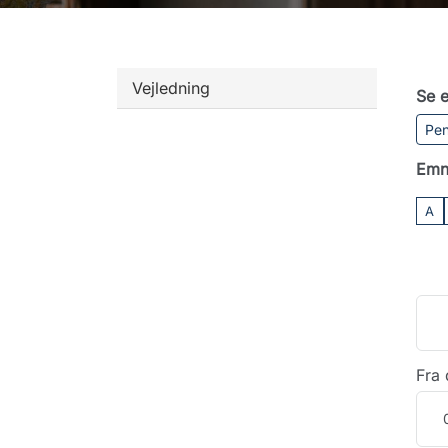
Vejledning
Se e
Pen
Emn
A
Fra 