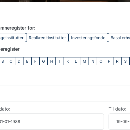
mneregister for:
geinstitutter
Realkreditinstitutter
Investeringsfonde
Basal erh
eregister
B
C
D
E
F
G
H
I
K
L
M
N
O
P
R
S
dato:
Til dato: