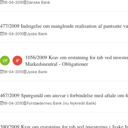
19-04-2010
Danske Bank
477/2009 Indsigelse om manglende realisation af pantsatte væ
19-04-2010
Jyske Bank
1056/2009 Krav om erstatning for tab ved investe
OF
IF
Markedsneutral - Obligationer
19-04-2010
Jyske Bank
467/2009 Spørgsmål om ansvar i forbindelse med aftale om f
19-04-2010
Forstædernes Bank (nu Nykredit Bank)
390/2009 Krav om erstatning for tab ved investering i Jyske 