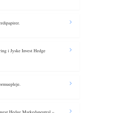
rdipapirer.
ring i Jyske Invest Hedge
ormuepleje.
Invest Hedge Markedsneutral –