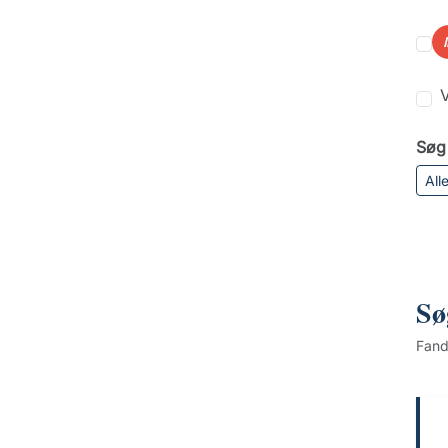
V
Søg 
All
Sø
Fan