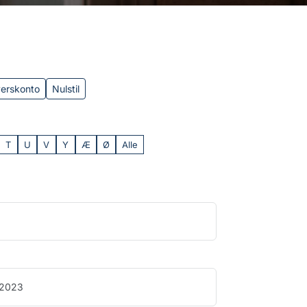
verskonto
Nulstil
T
U
V
Y
Æ
Ø
Alle