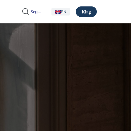
Klag
EN