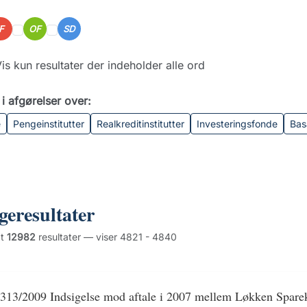
IF
OF
SD
is kun resultater der indeholder alle ord
i afgørelser over:
e
Pengeinstitutter
Realkreditinstitutter
Investeringsfonde
Bas
geresultater
dt
12982
resultater — viser 4821 - 4840
313/2009 Indsigelse mod aftale i 2007 mellem Løkken Spare