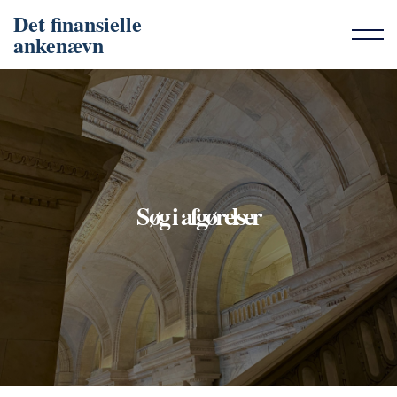
Det finansielle
ankenævn
Søg i afgørelser