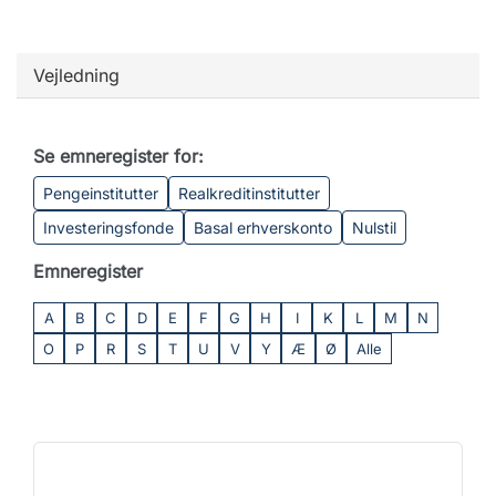
Vejledning
Se emneregister for:
Pengeinstitutter
Realkreditinstitutter
Investeringsfonde
Basal erhverskonto
Nulstil
Emneregister
A
B
C
D
E
F
G
H
I
K
L
M
N
O
P
R
S
T
U
V
Y
Æ
Ø
Alle