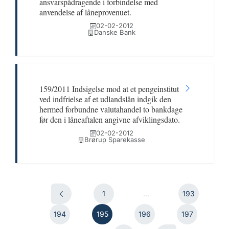
ansvarspådragende i forbindelse med
anvendelse af låneprovenuet.
02-02-2012
Danske Bank
159/2011 Indsigelse mod at et pengeinstitut
ved indfrielse af et udlandslån indgik den
hermed forbundne valutahandel to bankdage
før den i låneaftalen angivne afviklingsdato.
02-02-2012
Brørup Sparekasse
1
...
193
194
195
196
197