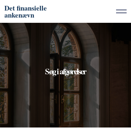
Det finansielle
ankenævn
Søg i afgørelser