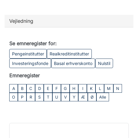
Vejledning
Se emneregister for:
Pengeinstitutter
Realkreditinstitutter
Investeringsfonde
Basal erhverskonto
Nulstil
Emneregister
A
B
C
D
E
F
G
H
I
K
L
M
N
O
P
R
S
T
U
V
Y
Æ
Ø
Alle