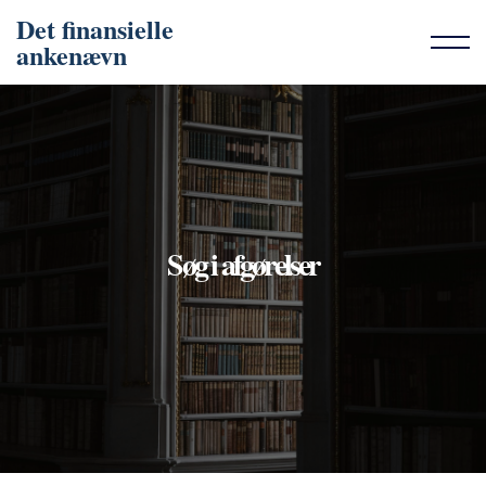
Det finansielle
ankenævn
Søg i afgørelser