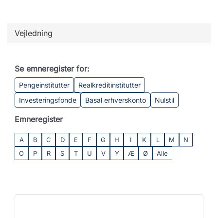
Vejledning
Se emneregister for:
Pengeinstitutter
Realkreditinstitutter
Investeringsfonde
Basal erhverskonto
Nulstil
Emneregister
A
B
C
D
E
F
G
H
I
K
L
M
N
O
P
R
S
T
U
V
Y
Æ
Ø
Alle