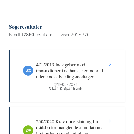
Søgeresultater
Fandt
12860
resultater — viser 701 - 720
471/2019 Indsigelser mod
transaktioner i netbank, herunder til
SD
udenlandsk betalingsmodtager.
11-05-2021
Lån & Spar Bank
250/2020 Krav om erstatning fra
dødsbo for manglende annullation af
OF
limitordrer om salg af aktier i