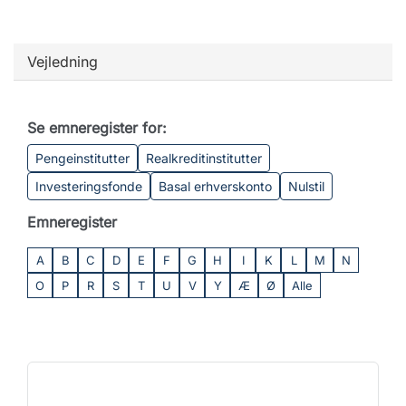
Vejledning
Se emneregister for:
Pengeinstitutter
Realkreditinstitutter
Investeringsfonde
Basal erhverskonto
Nulstil
Emneregister
A
B
C
D
E
F
G
H
I
K
L
M
N
O
P
R
S
T
U
V
Y
Æ
Ø
Alle