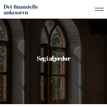
Det finansielle
ankenævn
Søg i afgørelser