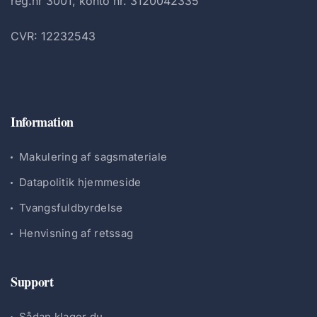
reg.nr 3001, konto nr. 3120042335
CVR: 12232543
Information
Makulering af sagsmateriale
Datapolitik hjemmeside
Tvangsfuldbyrdelse
Henvisning af retssag
Support
Sådan klager du