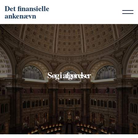
Det finansielle
ankenævn
Søg i afgørelser