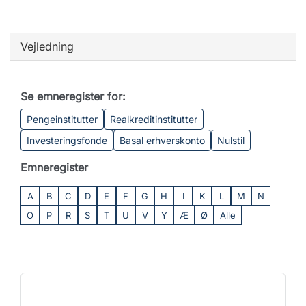
Vejledning
Se emneregister for:
Pengeinstitutter
Realkreditinstitutter
Investeringsfonde
Basal erhverskonto
Nulstil
Emneregister
A
B
C
D
E
F
G
H
I
K
L
M
N
O
P
R
S
T
U
V
Y
Æ
Ø
Alle