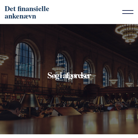
Det finansielle
ankenævn
Søg i afgørelser