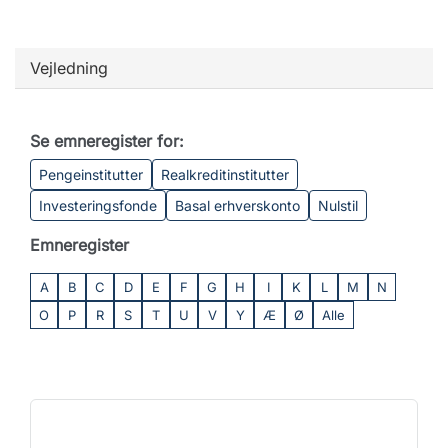
Vejledning
Se emneregister for:
Pengeinstitutter
Realkreditinstitutter
Investeringsfonde
Basal erhverskonto
Nulstil
Emneregister
A
B
C
D
E
F
G
H
I
K
L
M
N
O
P
R
S
T
U
V
Y
Æ
Ø
Alle