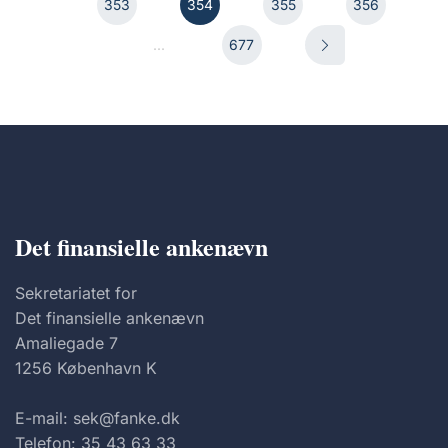
353
354
355
356
...
677
Det finansielle ankenævn
Sekretariatet for
Det finansielle ankenævn
Amaliegade 7
1256 København K
E-mail: sek@fanke.dk
Telefon: 35 43 63 33