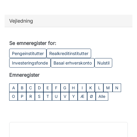
Vejledning
Se emneregister for:
Pengeinstitutter
Realkreditinstitutter
Investeringsfonde
Basal erhverskonto
Nulstil
Emneregister
A
B
C
D
E
F
G
H
I
K
L
M
N
O
P
R
S
T
U
V
Y
Æ
Ø
Alle