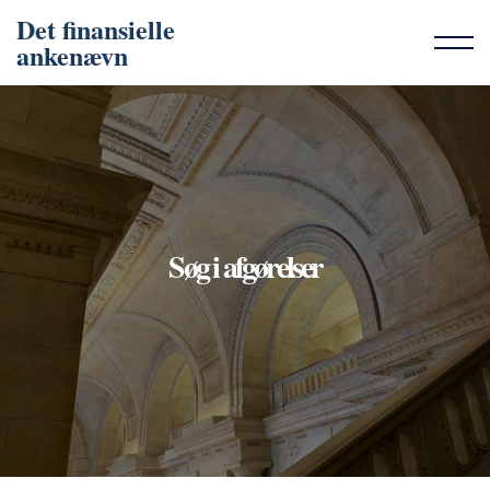
Det finansielle
ankenævn
Søg i afgørelser