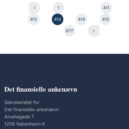
1
...
411
412
413
414
415
...
677
Det finansielle ankenævn
Sekretariatet for
Det finansielle ankenævn
Amaliegade 7
1256 København K