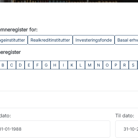
mneregister for:
geinstitutter
Realkreditinstitutter
Investeringsfonde
Basal erh
eregister
B
C
D
E
F
G
H
I
K
L
M
N
O
P
R
S
dato:
Til dato: