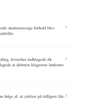
ende skattemæssige forhold blev
tudielån.
dlæg, hvorefter indklagede fik
klagede at debitere klagerens lønkonto
følge af, at ydelser på tidligere lån