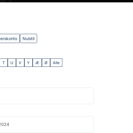
verskonto
Nulstil
T
U
V
Y
Æ
Ø
Alle