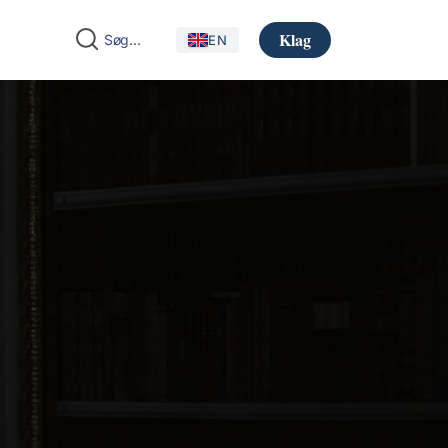
Klag
EN