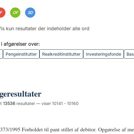
IF
OF
SD
is kun resultater der indeholder alle ord
i afgørelser over:
e
Pengeinstitutter
Realkreditinstitutter
Investeringsfonde
Bas
geresultater
dt
13536
resultater — viser 10141 - 10160
373/1995 Forholdet til pant stillet af debitor. Opgørelse af 