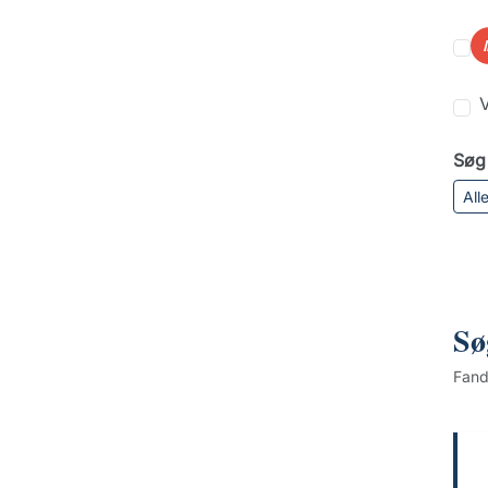
V
Søg 
All
Sø
Fan