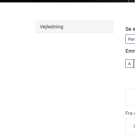
Vejledning
Se e
Pen
Emn
A
Fra 