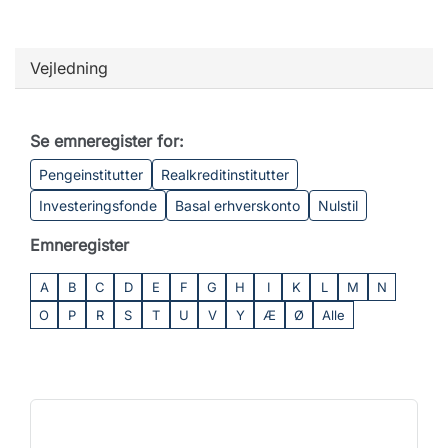
Vejledning
Se emneregister for:
Pengeinstitutter
Realkreditinstitutter
Investeringsfonde
Basal erhverskonto
Nulstil
Emneregister
A
B
C
D
E
F
G
H
I
K
L
M
N
O
P
R
S
T
U
V
Y
Æ
Ø
Alle