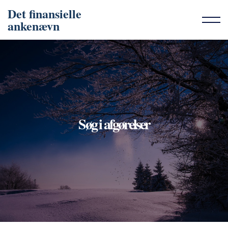
Det finansielle
ankenævn
Søg i afgørelser