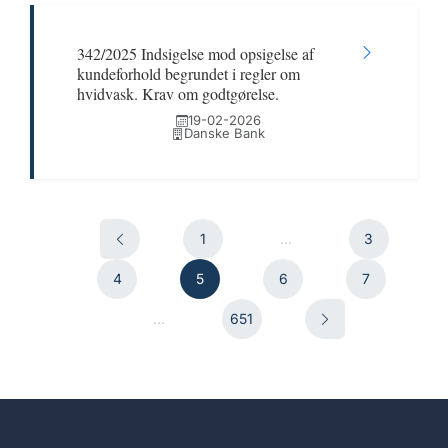
342/2025 Indsigelse mod opsigelse af
kundeforhold begrundet i regler om
hvidvask. Krav om godtgørelse.
19-02-2026
Danske Bank
1
...
3
4
5
6
7
...
651