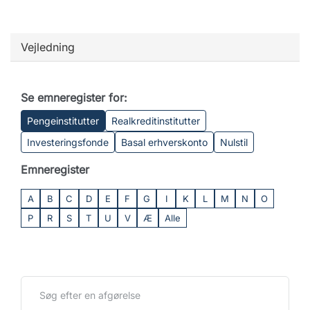
Vejledning
Se emneregister for:
Pengeinstitutter
Realkreditinstitutter
Investeringsfonde
Basal erhverskonto
Nulstil
Emneregister
A
B
C
D
E
F
G
I
K
L
M
N
O
P
R
S
T
U
V
Æ
Alle