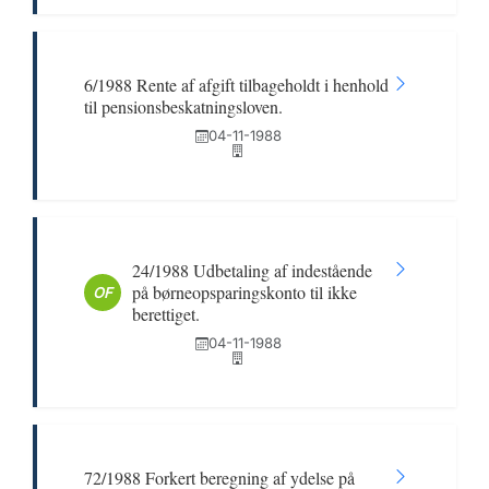
6/1988 Rente af afgift tilbageholdt i henhold
til pensionsbeskatningsloven.
04-11-1988
24/1988 Udbetaling af indestående
på børneopsparingskonto til ikke
OF
berettiget.
04-11-1988
72/1988 Forkert beregning af ydelse på