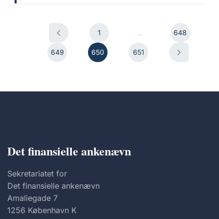
1
...
648
649
650
651
Det finansielle ankenævn
Sekretariatet for
Det finansielle ankenævn
Amaliegade 7
1256 København K