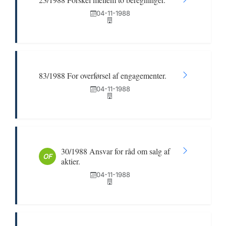
04-11-1988
83/1988 For overførsel af engagementer.
04-11-1988
30/1988 Ansvar for råd om salg af
OF
aktier.
04-11-1988