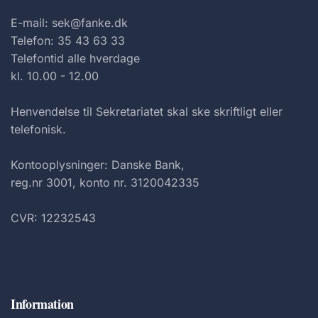
E-mail: sek@fanke.dk
Telefon: 35 43 63 33
Telefontid alle hverdage
kl. 10.00 - 12.00
Henvendelse til Sekretariatet skal ske skriftligt eller
telefonisk.
Kontooplysninger: Danske Bank,
reg.nr 3001, konto nr. 3120042335
CVR: 12232543
Information