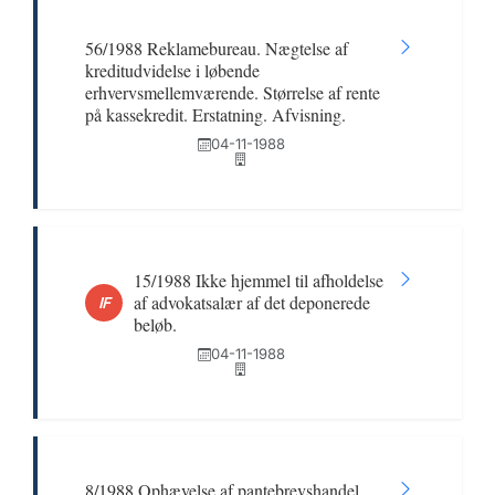
56/1988 Reklamebureau. Nægtelse af
kreditudvidelse i løbende
erhvervsmellemværende. Størrelse af rente
på kassekredit. Erstatning. Afvisning.
04-11-1988
15/1988 Ikke hjemmel til afholdelse
af advokatsalær af det deponerede
IF
beløb.
04-11-1988
8/1988 Ophævelse af pantebrevshandel.