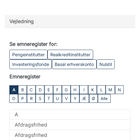
Vejledning
Se emneregister for:
Pengeinstitutter
Realkreditinstitutter
Investeringsfonde
Basal erhverskonto
Nulstil
Emneregister
A
B
C
D
E
F
G
H
I
K
L
M
N
O
P
R
S
T
U
V
Y
Æ
Ø
Alle
A
Afdragsfrihed
Afdragsfrihed