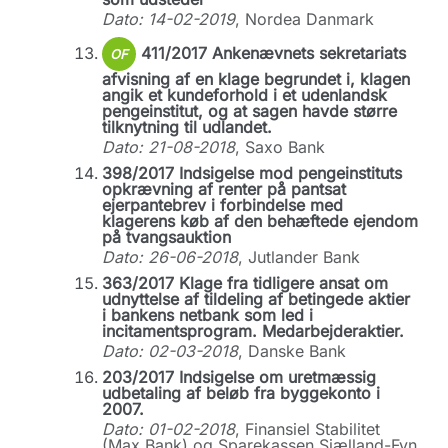
Dato: 14-02-2019
, Nordea Danmark
411/2017 Ankenævnets sekretariats
OF
afvisning af en klage begrundet i, klagen
angik et kundeforhold i et udenlandsk
pengeinstitut, og at sagen havde større
tilknytning til udlandet.
Dato: 21-08-2018
, Saxo Bank
398/2017 Indsigelse mod pengeinstituts
opkrævning af renter på pantsat
ejerpantebrev i forbindelse med
klagerens køb af den behæftede ejendom
på tvangsauktion
Dato: 26-06-2018
, Jutlander Bank
363/2017 Klage fra tidligere ansat om
udnyttelse af tildeling af betingede aktier
i bankens netbank som led i
incitamentsprogram. Medarbejderaktier.
Dato: 02-03-2018
, Danske Bank
203/2017 Indsigelse om uretmæssig
udbetaling af beløb fra byggekonto i
2007.
Dato: 01-02-2018
, Finansiel Stabilitet
(Max Bank) og Sparekassen Sjælland-Fyn