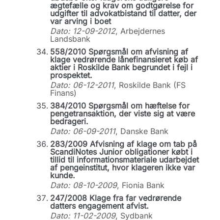
ægtefælle og krav om godtgørelse for
udgifter til advokatbistand til datter, der
var arving i boet
Dato: 12-09-2012
, Arbejdernes
Landsbank
558/2010 Spørgsmål om afvisning af
klage vedrørende lånefinansieret køb af
aktier i Roskilde Bank begrundet i fejl i
prospektet.
Dato: 06-12-2011
, Roskilde Bank (FS
Finans)
384/2010 Spørgsmål om hæftelse for
pengetransaktion, der viste sig at være
bedrageri.
Dato: 06-09-2011
, Danske Bank
283/2009 Afvisning af klage om tab på
ScandiNotes Junior obligationer købt i
tillid til informationsmateriale udarbejdet
af pengeinstitut, hvor klageren ikke var
kunde.
Dato: 08-10-2009
, Fionia Bank
247/2008 Klage fra far vedrørende
datters engagement afvist.
Dato: 11-02-2009
, Sydbank