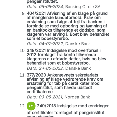
pengeinstituttet.
Dato: 06-05-2024
, Banking Circle SA
404/2021 Afvisning af en klage på grund
af manglende kundeforhold. Krav om
erstatning som følge af fejl fra banken i
forbindelse med opboring og tømning af
en bankboks tilhørende et dødsbo, som
klageren var arving i. Boet blev behandlet
som et bobestyrerbo.
Dato: 04-07-2022
, Danske Bank
348/2021 Indsigelse mod overførsel i
2012 foretaget fra konto tilhørende
klagerens nu afdøde datter, hvis bo blev
behandlet som et bobestyrerbo.
Dato: 24-05-2022
, Danske Bank
377/2020 Ankenævnets sekretariats
afvisning af klage vedrørende krav om
erstatning for tab på certifikater mod
pengeinstitut, som havde udstedt
certifikaterne
Dato: 03-05-2021
, Nordea Bank
249/2018 Indsigelse mod ændringer
OF
af certifikater foretaget af pengeinstitut
som udsteder