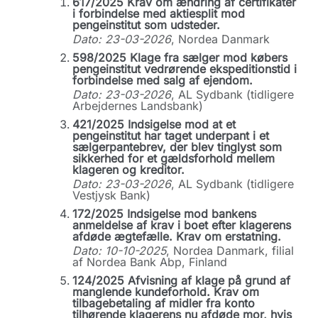
617/2025 Krav om ændring af certifikater
i forbindelse med aktiesplit mod
pengeinstitut som udsteder.
Dato: 23-03-2026
, Nordea Danmark
598/2025 Klage fra sælger mod købers
pengeinstitut vedrørende ekspeditionstid i
forbindelse med salg af ejendom.
Dato: 23-03-2026
, AL Sydbank (tidligere
Arbejdernes Landsbank)
421/2025 Indsigelse mod at et
pengeinstitut har taget underpant i et
sælgerpantebrev, der blev tinglyst som
sikkerhed for et gældsforhold mellem
klageren og kreditor.
Dato: 23-03-2026
, AL Sydbank (tidligere
Vestjysk Bank)
172/2025 Indsigelse mod bankens
anmeldelse af krav i boet efter klagerens
afdøde ægtefælle. Krav om erstatning.
Dato: 10-10-2025
, Nordea Danmark, filial
af Nordea Bank Abp, Finland
124/2025 Afvisning af klage på grund af
manglende kundeforhold. Krav om
tilbagebetaling af midler fra konto
tilhørende klagerens nu afdøde mor, hvis