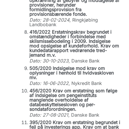
opkrævning af gebyrer og modtagelse af
provisioner, herunder
formidlingsprovision fra
provisionsbærende fonde.
Dato: 28-02-2024
, Ringkjøbing
Landbobank
416/2022 Erstatningskrav begrundet i
omstændigheder i forbindelse med
skilsmissebodeling i 2009. Indsigelse
mod opsigelse af kundeforhold. Krav om
kundedatarapport vedrørende tred-
jemand m.v.
Dato: 30-10-2023
, Danske Bank
505/2020 Indsigelse mod krav om
oplysninger i henhold til hvidvaskloven
mv.
Dato: 16-06-2022
, Nykredit Bank
456/2020 Krav om erstatning som følge
af indsigelse om pengeinstituts
manglende overholdelse af
databeskyttelsesloven og per-
sondataforordningen.
Dato: 27-08-2021
, Danske Bank
395/2020 Krav om erstatning begrundet i
fejl på investerings app. Krav om at bank