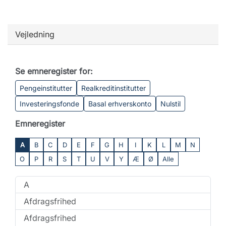
Vejledning
Se emneregister for:
Pengeinstitutter
Realkreditinstitutter
Investeringsfonde
Basal erhverskonto
Nulstil
Emneregister
A
B
C
D
E
F
G
H
I
K
L
M
N
O
P
R
S
T
U
V
Y
Æ
Ø
Alle
A
Afdragsfrihed
Afdragsfrihed