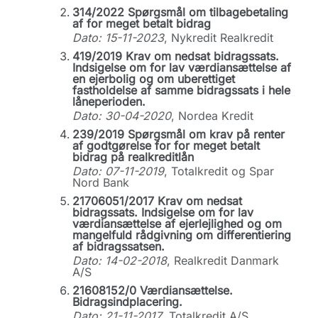
314/2022 Spørgsmål om tilbagebetaling
af for meget betalt bidrag
Dato: 15-11-2023
, Nykredit Realkredit
419/2019 Krav om nedsat bidragssats.
Indsigelse om for lav værdiansættelse af
en ejerbolig og om uberettiget
fastholdelse af samme bidragssats i hele
låneperioden.
Dato: 30-04-2020
, Nordea Kredit
239/2019 Spørgsmål om krav på renter
af godtgørelse for for meget betalt
bidrag på realkreditlån
Dato: 07-11-2019
, Totalkredit og Spar
Nord Bank
21706051/2017 Krav om nedsat
bidragssats. Indsigelse om for lav
værdiansættelse af ejerlejlighed og om
mangelfuld rådgivning om differentiering
af bidragssatsen.
Dato: 14-02-2018
, Realkredit Danmark
A/S
21608152/0 Værdiansættelse.
Bidragsindplacering.
Dato: 21-11-2017
, Totalkredit A/S