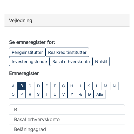
Vejledning
Se emneregister for:
Pengeinstitutter
Realkreditinstitutter
Investeringsfonde
Basal erhverskonto
Nulstil
Emneregister
A
B
C
D
E
F
G
H
I
K
L
M
N
O
P
R
S
T
U
V
Y
Æ
Ø
Alle
B
Basal erhvervskonto
Belåningsgrad