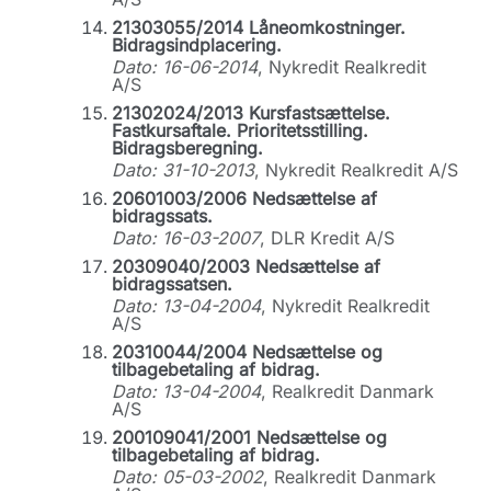
21303055/2014 Låneomkostninger.
Bidragsindplacering.
Dato: 16-06-2014
, Nykredit Realkredit
A/S
21302024/2013 Kursfastsættelse.
Fastkursaftale. Prioritetsstilling.
Bidragsberegning.
Dato: 31-10-2013
, Nykredit Realkredit A/S
20601003/2006 Nedsættelse af
bidragssats.
Dato: 16-03-2007
, DLR Kredit A/S
20309040/2003 Nedsættelse af
bidragssatsen.
Dato: 13-04-2004
, Nykredit Realkredit
A/S
20310044/2004 Nedsættelse og
tilbagebetaling af bidrag.
Dato: 13-04-2004
, Realkredit Danmark
A/S
200109041/2001 Nedsættelse og
tilbagebetaling af bidrag.
Dato: 05-03-2002
, Realkredit Danmark