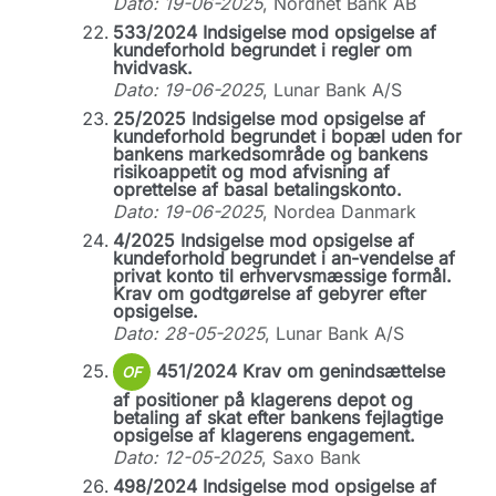
Dato: 19-06-2025
, Nordnet Bank AB
533/2024 Indsigelse mod opsigelse af
kundeforhold begrundet i regler om
hvidvask.
Dato: 19-06-2025
, Lunar Bank A/S
25/2025 Indsigelse mod opsigelse af
kundeforhold begrundet i bopæl uden for
bankens markedsområde og bankens
risikoappetit og mod afvisning af
oprettelse af basal betalingskonto.
Dato: 19-06-2025
, Nordea Danmark
4/2025 Indsigelse mod opsigelse af
kundeforhold begrundet i an-vendelse af
privat konto til erhvervsmæssige formål.
Krav om godtgørelse af gebyrer efter
opsigelse.
Dato: 28-05-2025
, Lunar Bank A/S
451/2024 Krav om genindsættelse
OF
af positioner på klagerens depot og
betaling af skat efter bankens fejlagtige
opsigelse af klagerens engagement.
Dato: 12-05-2025
, Saxo Bank
498/2024 Indsigelse mod opsigelse af