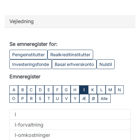
Vejledning
Se emneregister for:
Pengeinstitutter
Realkreditinstitutter
Investeringsfonde
Basal erhverskonto
Nulstil
Emneregister
A
B
C
D
E
F
G
H
I
K
L
M
N
O
P
R
S
T
U
V
Y
Æ
Ø
Alle
I
I-forvaltning
I-omkostninger