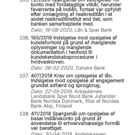
konto med fordelagtige vilkår, herunder
favørrente på indlån, fortsat var opfyldt
efter omlægning af realkreditlån i et
andet realkreditinstitut end det, som
banken samarbejdede med.
Dato: 19-08-2020
, Lån & Spar Bank
193/2019 Indsigelse mod opsigelse af
kundeforhold på grund af manglende
oplysninger og manglende
dokumentation i henhold til
kundekendskabsprocedurer i
hvidvaskloven.
Dato: 06-02-2020
, Danske Bank
407/2018 Krav om optagelse af lån.
Indsigelse mod opsigelse af engagement
grundet adfærd og sprogbrug.
Dato: 22-05-2019
, Arbejdernes
Landsbank Spar Nord Bank Jutlander
Bank Nordea Danmark, filial af Nordea
Bank Abp, Finland
411/2018 Spørgsmål om opsigelse af
basal indlånskonto på grund af
anvendelse til erhvervsmæssige formål
var berettiget.
Dato: 30-04-2019
, Andelskassen