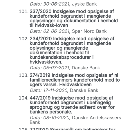
Dato: 30-06-2021
, Jyske Bank
337/2020 Indsigelse mod opsigelse af
kundeforhold begrundet i manglende
oplysninger og dokumentation i henhold
til hvidvask-loven
Dato: 02-06-2021
, Spar Nord Bank
234/2020 Indsigelse mod opsigelse af
kundeforhold begrundet i manglende
oplysninger og manglende
dokumentation i henhold til
kundekendskabsprocedurer i
hvidvaskloven.
Dato: 05-03-2021
, Danske Bank
274/2019 Indsigelse mod opsigelse af ni
familiemedlemmers kundeforhold med to
ugers varsel. Hvidvaskloven
Dato: 17-11-2020
, Danske Bank
447/2019 Indsigelse mod opsigelse af
kundeforhold begrundet i ubehagelig
sprogbrug og truende adfærd over for
bankens personale.
Dato: 08-10-2020
, Danske Andelskassers
Bank
72/2020 Spørgsmål om betingelser for