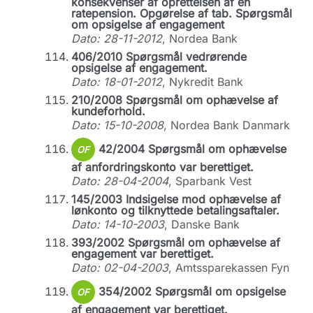
konsekvenser af oprettelsen af en
ratepension. Opgørelse af tab. Spørgsmål
om opsigelse af engagement
Dato: 28-11-2012
, Nordea Bank
406/2010 Spørgsmål vedrørende
opsigelse af engagement.
Dato: 18-01-2012
, Nykredit Bank
210/2008 Spørgsmål om ophævelse af
kundeforhold.
Dato: 15-10-2008
, Nordea Bank Danmark
42/2004 Spørgsmål om ophævelse
OF
af anfordringskonto var berettiget.
Dato: 28-04-2004
, Sparbank Vest
145/2003 Indsigelse mod ophævelse af
lønkonto og tilknyttede betalingsaftaler.
Dato: 14-10-2003
, Danske Bank
393/2002 Spørgsmål om ophævelse af
engagement var berettiget.
Dato: 02-04-2003
, Amtssparekassen Fyn
354/2002 Spørgsmål om opsigelse
OF
af engagement var berettiget.