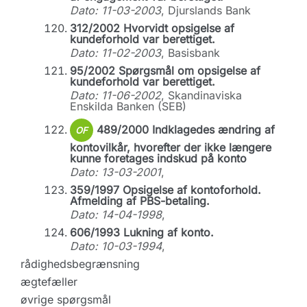
Dato: 11-03-2003
, Djurslands Bank
312/2002 Hvorvidt opsigelse af
kundeforhold var berettiget.
Dato: 11-02-2003
, Basisbank
95/2002 Spørgsmål om opsigelse af
kundeforhold var berettiget.
Dato: 11-06-2002
, Skandinaviska
Enskilda Banken (SEB)
489/2000 Indklagedes ændring af
OF
kontovilkår, hvorefter der ikke længere
kunne foretages indskud på konto
Dato: 13-03-2001
,
359/1997 Opsigelse af kontoforhold.
Afmelding af PBS-betaling.
Dato: 14-04-1998
,
606/1993 Lukning af konto.
Dato: 10-03-1994
,
rådighedsbegrænsning
ægtefæller
øvrige spørgsmål