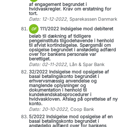
af engagement begrundet i
hvidvaskregler. Krav om erstatning for
tort.
Dato: 12-12-2022
, Sparekassen Danmark
111/2022 Indsigelse mod debiteret
OF
beløb til dækning af tidligere
pengeinstituts tilgodehavende i henhold
til afvist kortindsigelse. Spørgsmål om
opsigelse begrundet i anstødelig adfærd
over for bankens personale var
berettiget.
Dato: 02-11-2022
, Lån & Spar Bank
32/2022 Indsigelse mod opsigelse af
basal betalingskonto begrundet i
erhvervsmæssig anvendelse og
manglende oplysninger og
dokumentation i henhold til
kundekendskabsprocedurer i
hvidvaskloven. Afslag på oprettelse af ny
konto.
Dato: 20-10-2022
, Coop Bank
5/2022 Indsigelse mod opsigelse af en
basal betalingskonto begrundet i
anstødelig adfærd over for bankens