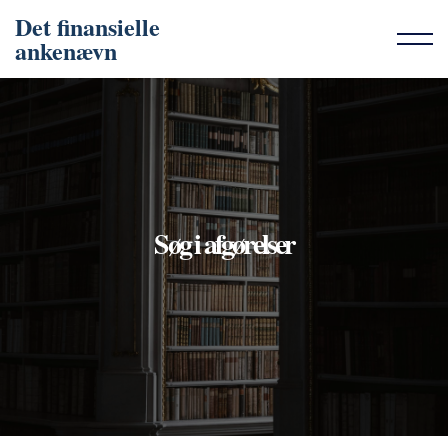
Det finansielle
ankenævn
Søg i afgørelser