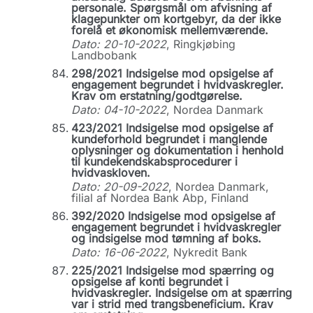
personale. Spørgsmål om afvisning af
klagepunkter om kortgebyr, da der ikke
forelå et økonomisk mellemværende.
Dato: 20-10-2022
, Ringkjøbing
Landbobank
298/2021 Indsigelse mod opsigelse af
engagement begrundet i hvidvaskregler.
Krav om erstatning/godtgørelse.
Dato: 04-10-2022
, Nordea Danmark
423/2021 Indsigelse mod opsigelse af
kundeforhold begrundet i manglende
oplysninger og dokumentation i henhold
til kundekendskabsprocedurer i
hvidvaskloven.
Dato: 20-09-2022
, Nordea Danmark,
filial af Nordea Bank Abp, Finland
392/2020 Indsigelse mod opsigelse af
engagement begrundet i hvidvaskregler
og indsigelse mod tømning af boks.
Dato: 16-06-2022
, Nykredit Bank
225/2021 Indsigelse mod spærring og
opsigelse af konti begrundet i
hvidvaskregler. Indsigelse om at spærring
var i strid med trangsbeneficium. Krav