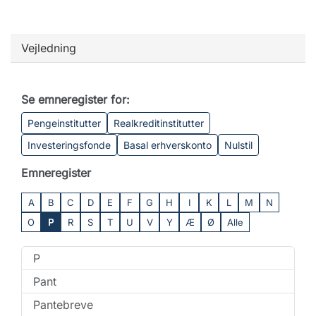
Vejledning
Se emneregister for:
Pengeinstitutter
Realkreditinstitutter
Investeringsfonde
Basal erhverskonto
Nulstil
Emneregister
A
B
C
D
E
F
G
H
I
K
L
M
N
O
P
R
S
T
U
V
Y
Æ
Ø
Alle
P
Pant
Pantebreve