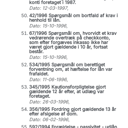
konti foretaget i 1987.
Dato: 12-03-1997
,
42/1996 Spørgsmål om bortfald af krav i
henhold til lån.
Dato: 15-10-1996
,
67/1996 Spørgsmål om, hvorvidt et krav
vedrørende overtræk på checkkonto,
som efter forgæves inkasso ikke har
været gjort gældende i 10 år, fortsat
består.
Dato: 15-10-1996
,
534/1995 Spørgsmål om berettiget
forventning om, at hæftelse for lån var
frafaldet.
Dato: 11-06-1996
,
345/1995 Kautionsforpligtelse gjort
gældende 12 år efter, at udlæg var
foretaget.
Dato: 26-03-1996
,
356/1995 Fordring gjort gældende 13 år
efter afsigelse af dom.
Dato: 06-02-1996
,
592/1994 Forældelse - passivitet - udlån,