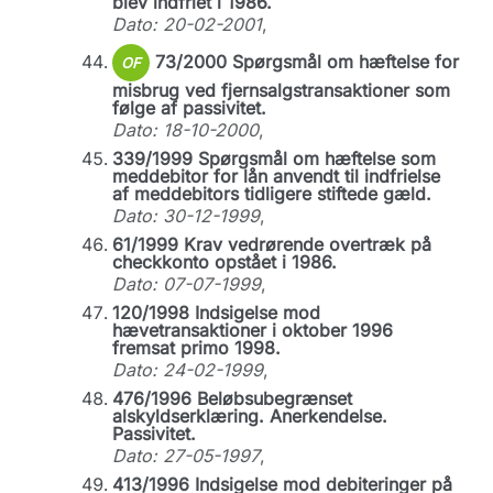
blev indfriet i 1986.
Dato: 20-02-2001
,
73/2000 Spørgsmål om hæftelse for
OF
misbrug ved fjernsalgstransaktioner som
følge af passivitet.
Dato: 18-10-2000
,
339/1999 Spørgsmål om hæftelse som
meddebitor for lån anvendt til indfrielse
af meddebitors tidligere stiftede gæld.
Dato: 30-12-1999
,
61/1999 Krav vedrørende overtræk på
checkkonto opstået i 1986.
Dato: 07-07-1999
,
120/1998 Indsigelse mod
hævetransaktioner i oktober 1996
fremsat primo 1998.
Dato: 24-02-1999
,
476/1996 Beløbsubegrænset
alskyldserklæring. Anerkendelse.
Passivitet.
Dato: 27-05-1997
,
413/1996 Indsigelse mod debiteringer på