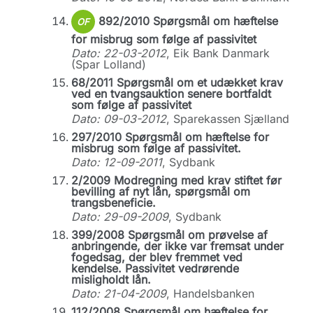
892/2010 Spørgsmål om hæftelse
OF
for misbrug som følge af passivitet
Dato: 22-03-2012
, Eik Bank Danmark
(Spar Lolland)
68/2011 Spørgsmål om et udækket krav
ved en tvangsauktion senere bortfaldt
som følge af passivitet
Dato: 09-03-2012
, Sparekassen Sjælland
297/2010 Spørgsmål om hæftelse for
misbrug som følge af passivitet.
Dato: 12-09-2011
, Sydbank
2/2009 Modregning med krav stiftet før
bevilling af nyt lån, spørgsmål om
trangsbeneficie.
Dato: 29-09-2009
, Sydbank
399/2008 Spørgsmål om prøvelse af
anbringende, der ikke var fremsat under
fogedsag, der blev fremmet ved
kendelse. Passivitet vedrørende
misligholdt lån.
Dato: 21-04-2009
, Handelsbanken
112/2008 Spørgsmål om hæftelse for