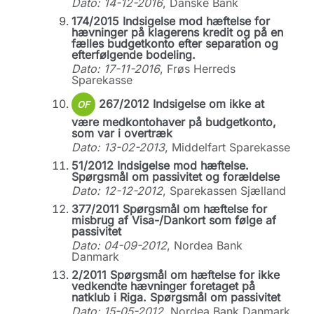
Dato: 14-12-2016
, Danske Bank
174/2015 Indsigelse mod hæftelse for
hævninger på klagerens kredit og på en
fælles budgetkonto efter separation og
efterfølgende bodeling.
Dato: 17-11-2016
, Frøs Herreds
Sparekasse
267/2012 Indsigelse om ikke at
OF
være medkontohaver på budgetkonto,
som var i overtræk
Dato: 13-02-2013
, Middelfart Sparekasse
51/2012 Indsigelse mod hæftelse.
Spørgsmål om passivitet og forældelse
Dato: 12-12-2012
, Sparekassen Sjælland
377/2011 Spørgsmål om hæftelse for
misbrug af Visa-/Dankort som følge af
passivitet
Dato: 04-09-2012
, Nordea Bank
Danmark
2/2011 Spørgsmål om hæftelse for ikke
vedkendte hævninger foretaget på
natklub i Riga. Spørgsmål om passivitet
Dato: 15-05-2012
, Nordea Bank Danmark