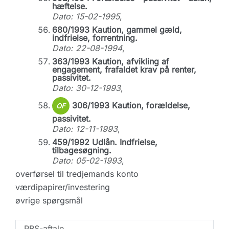
hæftelse.
Dato: 15-02-1995
,
680/1993 Kaution, gammel gæld,
indfrielse, forrentning.
Dato: 22-08-1994
,
363/1993 Kaution, afvikling af
engagement, frafaldet krav på renter,
passivitet.
Dato: 30-12-1993
,
306/1993 Kaution, forældelse,
OF
passivitet.
Dato: 12-11-1993
,
459/1992 Udlån. Indfrielse,
tilbagesøgning.
Dato: 05-02-1993
,
overførsel til tredjemands konto
værdipapirer/investering
øvrige spørgsmål
PBS-aftale