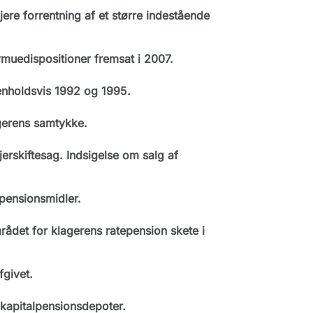
re forrentning af et større indestående
uedispositioner fremsat i 2007.
enholdsvis 1992 og 1995.
gerens samtykke.
erskiftesag. Indsigelse om salg af
pensionsmidler.
det for klagerens ratepension skete i
givet.
kapitalpensionsdepoter.