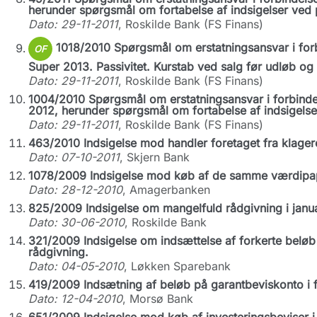
herunder spørgsmål om fortabelse af indsigelser ved p
Dato: 29-11-2011
, Roskilde Bank (FS Finans)
1018/2010 Spørgsmål om erstatningsansvar i for
OF
Super 2013. Passivitet. Kurstab ved salg før udløb og 
Dato: 29-11-2011
, Roskilde Bank (FS Finans)
1004/2010 Spørgsmål om erstatningsansvar i forbind
2012, herunder spørgsmål om fortabelse af indsigelser
Dato: 29-11-2011
, Roskilde Bank (FS Finans)
463/2010 Indsigelse mod handler foretaget fra klager
Dato: 07-10-2011
, Skjern Bank
1078/2009 Indsigelse mod køb af de samme værdipapire
Dato: 28-12-2010
, Amagerbanken
825/2009 Indsigelse om mangelfuld rådgivning i janu
Dato: 30-06-2010
, Roskilde Bank
321/2009 Indsigelse om indsættelse af forkerte beløb
rådgivning.
Dato: 04-05-2010
, Løkken Sparebank
419/2009 Indsætning af beløb på garantbeviskonto i 
Dato: 12-04-2010
, Morsø Bank