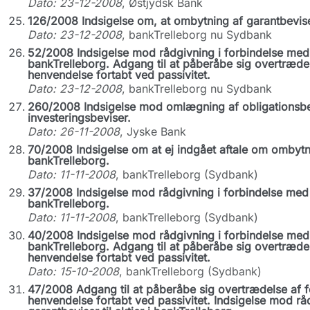
Dato: 23-12-2008
, Østjydsk Bank
126/2008 Indsigelse om, at ombytning af garantbeviser t
Dato: 23-12-2008
, bankTrelleborg nu Sydbank
52/2008 Indsigelse mod rådgivning i forbindelse med o
bankTrelleborg. Adgang til at påberåbe sig overtræde
henvendelse fortabt ved passivitet.
Dato: 23-12-2008
, bankTrelleborg nu Sydbank
260/2008 Indsigelse mod omlægning af obligationsbeh
investeringsbeviser.
Dato: 26-11-2008
, Jyske Bank
70/2008 Indsigelse om at ej indgået aftale om ombytnin
bankTrelleborg.
Dato: 11-11-2008
, bankTrelleborg (Sydbank)
37/2008 Indsigelse mod rådgivning i forbindelse med o
bankTrelleborg.
Dato: 11-11-2008
, bankTrelleborg (Sydbank)
40/2008 Indsigelse mod rådgivning i forbindelse med o
bankTrelleborg. Adgang til at påberåbe sig overtræd
henvendelse fortabt ved passivitet.
Dato: 15-10-2008
, bankTrelleborg (Sydbank)
47/2008 Adgang til at påberåbe sig overtrædelse af 
henvendelse fortabt ved passivitet. Indsigelse mod r