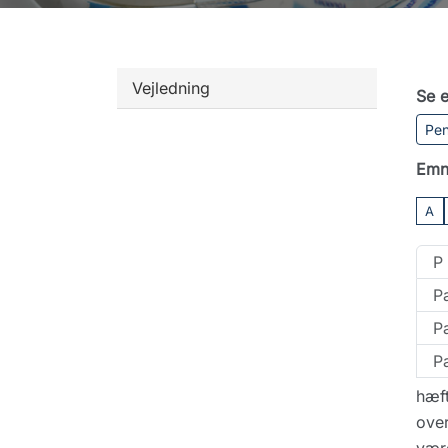
Vejledning
Se e
Pen
Emn
A
P
P
P
Pa
hæft
over