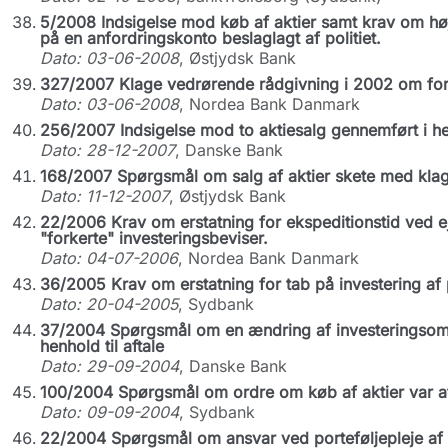
5/2008 Indsigelse mod køb af aktier samt krav om høje
på en anfordringskonto beslaglagt af politiet.
Dato: 03-06-2008
, Østjydsk Bank
327/2007 Klage vedrørende rådgivning i 2002 om form
Dato: 03-06-2008
, Nordea Bank Danmark
256/2007 Indsigelse mod to aktiesalg gennemført i h
Dato: 28-12-2007
, Danske Bank
168/2007 Spørgsmål om salg af aktier skete med kla
Dato: 11-12-2007
, Østjydsk Bank
22/2006 Krav om erstatning for ekspeditionstid ved ej
"forkerte" investeringsbeviser.
Dato: 04-07-2006
, Nordea Bank Danmark
36/2005 Krav om erstatning for tab på investering af 
Dato: 20-04-2005
, Sydbank
37/2004 Spørgsmål om en ændring af investeringsområ
henhold til aftale
Dato: 29-09-2004
, Danske Bank
100/2004 Spørgsmål om ordre om køb af aktier var af
Dato: 09-09-2004
, Sydbank
22/2004 Spørgsmål om ansvar ved porteføljepleje af 