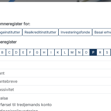
mneregister for:
geinstitutter
Realkreditinstitutter
Investeringsfonde
Basal erh
eregister
B
C
D
E
F
G
H
I
K
L
M
N
O
P
R
S
ant
antebreve
ssivitet
else
førsel til tredjemands konto