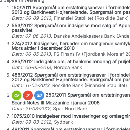
ipapirer/investering
150/2011 Spørgsmål om erstatningsansvar i forbindel
2013 og BankInvest Højrentelande. Spørgsmål om pass
Dato: 06-09-2013
, Finansiel Stabilitet (Roskilde Bank)
553/2012 Spørgsmål om indsigelse mod salg af Apple a
passivitet
Dato: 07-06-2013
, Danske Andelskassers Bank (Andel
274/2012 Indsigelser, herunder om manglende samtykk
Mors aktier i december 2010
Dato: 06-05-2013
, FS Finans IV (Fjordbank Mors af 2
385/2012 Indsigelse om, at bankens ændring af puljef
Dato: 06-05-2013
, Nordea Bank
486/2012 Spørgsmål om erstatningsansvar i forbindel
2012 og BankInvest Højrentelande. Spørgsmål om pass
Dato: 11-02-2013
, Roskilde Bank (Finansiel Stabilitet)
250/2011 Spørgsmål om erstatningsans
OF
IF
SD
ScandiNotes III Mezzanine i januar 2006
Dato: 21-03-2012
, Spar Nord Bank
1075/2010 Indsigelser mod investeringer og omlægni
Dato: 09-03-2012
, Sydbank
49/2011 Spørgsmål om erstatningsansvar i forbindel