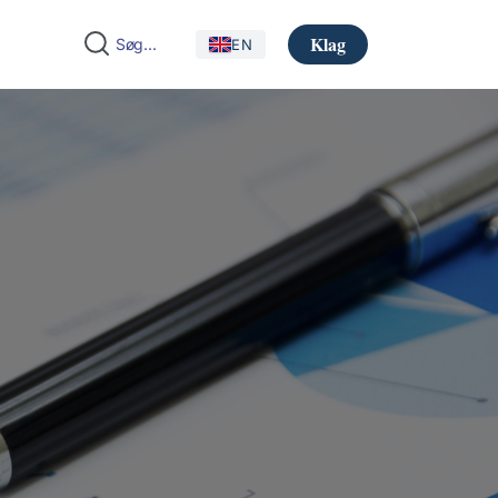
Klag
EN