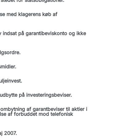
tedet for statsobligationer.
lse med klagerens køb af
v indsat på garantibeviskonto og ikke
lgsordre.
midler.
jeinvest.
udbytte på investeringsbeviser.
mbytning af garantbeviser til aktier i
lse af forbuddet mod telefonisk
j 2007.