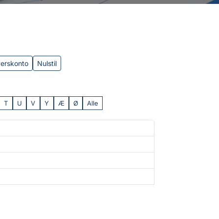
verskonto
Nulstil
T
U
V
Y
Æ
Ø
Alle