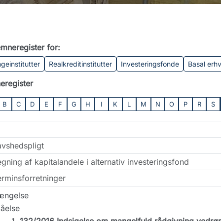
mneregister for:
geinstitutter
Realkreditinstitutter
Investeringsfonde
Basal erh
eregister
B
C
D
E
F
G
H
I
K
L
M
N
O
P
R
S
avshedspligt
gning af kapitalandele i alternativ investeringsfond
erminsforretninger
længelse
åelse