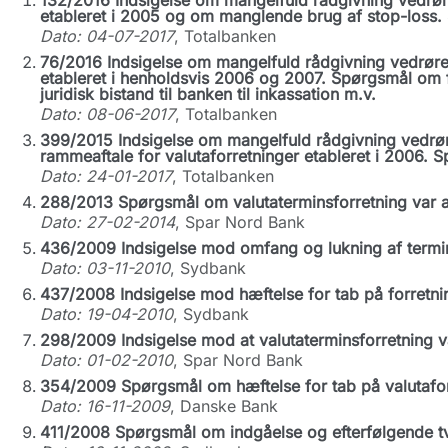
132/2016 Indsigelse om mangelfuld rådgivning vedrør
etableret i 2005 og om manglende brug af stop-loss.
Dato: 04-07-2017
, Totalbanken
76/2016 Indsigelse om mangelfuld rådgivning vedrøren
etableret i henholdsvis 2006 og 2007. Spørgsmål om f
juridisk bistand til banken til inkassation m.v.
Dato: 08-06-2017
, Totalbanken
399/2015 Indsigelse om mangelfuld rådgivning vedrør
rammeaftale for valutaforretninger etableret i 2006.
Dato: 24-01-2017
, Totalbanken
288/2013 Spørgsmål om valutaterminsforretning var af
Dato: 27-02-2014
, Spar Nord Bank
436/2009 Indsigelse mod omfang og lukning af termin
Dato: 03-11-2010
, Sydbank
437/2008 Indsigelse mod hæftelse for tab på forretni
Dato: 19-04-2010
, Sydbank
298/2009 Indsigelse mod at valutaterminsforretning v
Dato: 01-02-2010
, Spar Nord Bank
354/2009 Spørgsmål om hæftelse for tab på valutafor
Dato: 16-11-2009
, Danske Bank
411/2008 Spørgsmål om indgåelse og efterfølgende tv