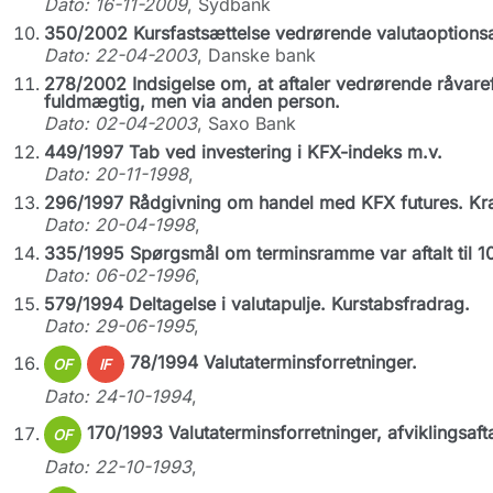
Dato: 16-11-2009
, Sydbank
350/2002 Kursfastsættelse vedrørende valutaoptionsa
Dato: 22-04-2003
, Danske bank
278/2002 Indsigelse om, at aftaler vedrørende råvare
fuldmægtig, men via anden person.
Dato: 02-04-2003
, Saxo Bank
449/1997 Tab ved investering i KFX-indeks m.v.
Dato: 20-11-1998
,
296/1997 Rådgivning om handel med KFX futures. Kra
Dato: 20-04-1998
,
335/1995 Spørgsmål om terminsramme var aftalt til 10. 
Dato: 06-02-1996
,
579/1994 Deltagelse i valutapulje. Kurstabsfradrag.
Dato: 29-06-1995
,
78/1994 Valutaterminsforretninger.
OF
IF
Dato: 24-10-1994
,
170/1993 Valutaterminsforretninger, afviklingsaft
OF
Dato: 22-10-1993
,