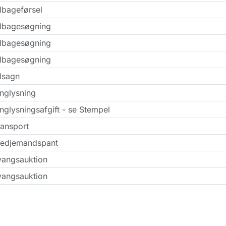
lbageførsel
ilbagesøgning
ilbagesøgning
ilbagesøgning
lsagn
inglysning
nglysningsafgift - se Stempel
ransport
redjemandspant
vangsauktion
vangsauktion