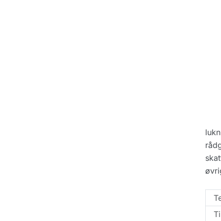
lukn
rådg
skat
øvr
T
Ti