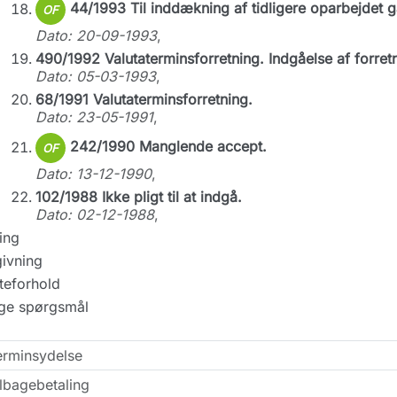
44/1993 Til inddækning af tidligere oparbejdet g
OF
Dato: 20-09-1993
,
490/1992 Valutaterminsforretning. Indgåelse af forretn
Dato: 05-03-1993
,
68/1991 Valutaterminsforretning.
Dato: 23-05-1991
,
242/1990 Manglende accept.
OF
Dato: 13-12-1990
,
102/1988 Ikke pligt til at indgå.
Dato: 02-12-1988
,
ing
ivning
teforhold
ige spørgsmål
erminsydelse
lbagebetaling