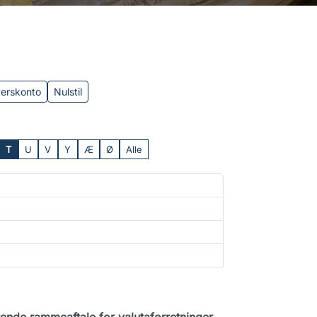
verskonto
Nulstil
T
U
V
Y
Æ
Ø
Alle