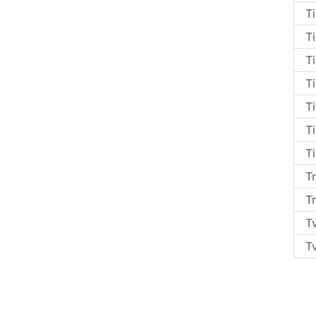
Ti
T
T
T
Ti
T
Ti
T
T
T
T