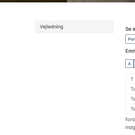
Vejledning
Se e
Pen
Emn
A
T
T
Te
T
for
indg