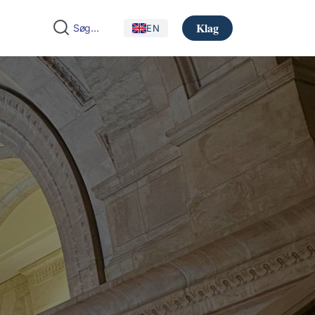
Klag
EN