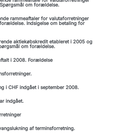
ende rammeaftale for valutaforretninger
 Spørgsmål om forældelse.
de rammeaftaler for valutaforretninger
orældelse. Indsigelse om betaling for
ende aktiekøbskredit etableret i 2005 og
 Spørgsmål om forældelse.
talt i 2008. Forældelse
sforretninger.
ng i CHF indgået i september 2008.
ar indgået.
retninger
angslukning af terminsforretning.