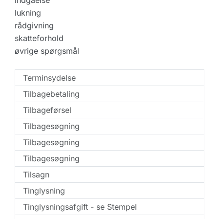
indgåelse
lukning
rådgivning
skatteforhold
øvrige spørgsmål
Terminsydelse
Tilbagebetaling
Tilbageførsel
Tilbagesøgning
Tilbagesøgning
Tilbagesøgning
Tilsagn
Tinglysning
Tinglysningsafgift - se Stempel