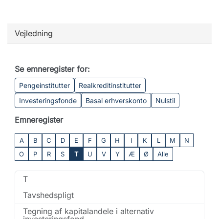
Vejledning
Se emneregister for:
Pengeinstitutter
Realkreditinstitutter
Investeringsfonde
Basal erhverskonto
Nulstil
Emneregister
A
B
C
D
E
F
G
H
I
K
L
M
N
O
P
R
S
T
U
V
Y
Æ
Ø
Alle
T
Tavshedspligt
Tegning af kapitalandele i alternativ