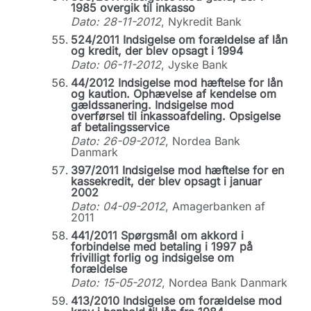
1985 overgik til inkasso
Dato: 28-11-2012
, Nykredit Bank
524/2011 Indsigelse om forældelse af lån
og kredit, der blev opsagt i 1994
Dato: 06-11-2012
, Jyske Bank
44/2012 Indsigelse mod hæftelse for lån
og kaution. Ophævelse af kendelse om
gældssanering. Indsigelse mod
overførsel til inkassoafdeling. Opsigelse
af betalingsservice
Dato: 26-09-2012
, Nordea Bank
Danmark
397/2011 Indsigelse mod hæftelse for en
kassekredit, der blev opsagt i januar
2002
Dato: 04-09-2012
, Amagerbanken af
2011
441/2011 Spørgsmål om akkord i
forbindelse med betaling i 1997 på
frivilligt forlig og indsigelse om
forældelse
Dato: 15-05-2012
, Nordea Bank Danmark
413/2010 Indsigelse om forældelse mod