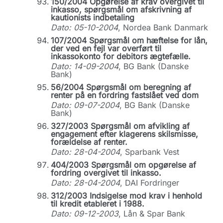
150/2004 Opgørelse af krav overgivet til
inkasso, spørgsmål om afskrivning af
kautionists indbetaling
Dato: 05-10-2004
, Nordea Bank Danmark
107/2004 Spørgsmål om hæftelse for lån,
der ved en fejl var overført til
inkassokonto for debitors ægtefælle.
Dato: 14-09-2004
, BG Bank (Danske
Bank)
56/2004 Spørgsmål om beregning af
renter på en fordring fastslået ved dom
Dato: 09-07-2004
, BG Bank (Danske
Bank)
327/2003 Spørgsmål om afvikling af
engagement efter klagerens skilsmisse,
forældelse af renter.
Dato: 28-04-2004
, Sparbank Vest
404/2003 Spørgsmål om opgørelse af
fordring overgivet til inkasso.
Dato: 28-04-2004
, DAI Fordringer
312/2003 Indsigelse mod krav i henhold
til kredit etableret i 1988.
Dato: 09-12-2003
, Lån & Spar Bank