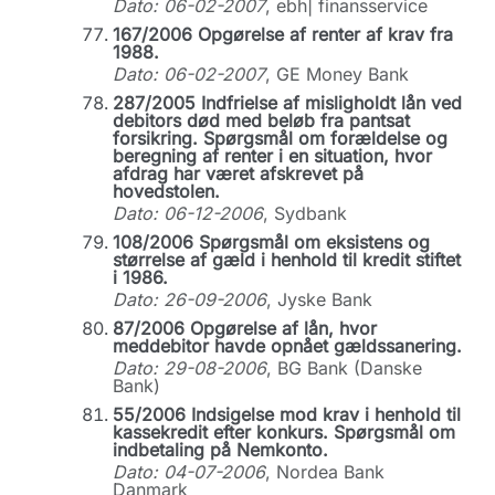
Dato: 06-02-2007
, ebh| finansservice
167/2006 Opgørelse af renter af krav fra
1988.
Dato: 06-02-2007
, GE Money Bank
287/2005 Indfrielse af misligholdt lån ved
debitors død med beløb fra pantsat
forsikring. Spørgsmål om forældelse og
beregning af renter i en situation, hvor
afdrag har været afskrevet på
hovedstolen.
Dato: 06-12-2006
, Sydbank
108/2006 Spørgsmål om eksistens og
størrelse af gæld i henhold til kredit stiftet
i 1986.
Dato: 26-09-2006
, Jyske Bank
87/2006 Opgørelse af lån, hvor
meddebitor havde opnået gældssanering.
Dato: 29-08-2006
, BG Bank (Danske
Bank)
55/2006 Indsigelse mod krav i henhold til
kassekredit efter konkurs. Spørgsmål om
indbetaling på Nemkonto.
Dato: 04-07-2006
, Nordea Bank
Danmark