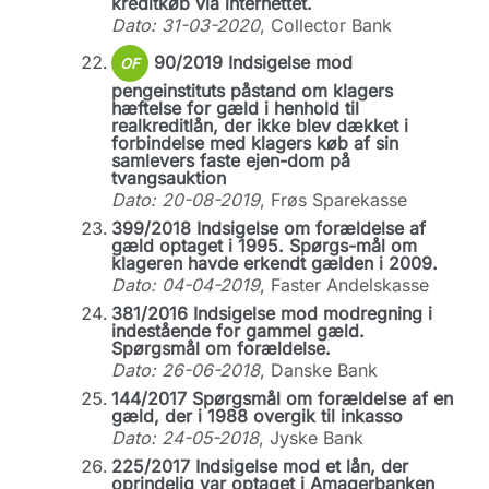
kreditkøb via internettet.
Dato: 31-03-2020
, Collector Bank
90/2019 Indsigelse mod
OF
pengeinstituts påstand om klagers
hæftelse for gæld i henhold til
realkreditlån, der ikke blev dækket i
forbindelse med klagers køb af sin
samlevers faste ejen-dom på
tvangsauktion
Dato: 20-08-2019
, Frøs Sparekasse
399/2018 Indsigelse om forældelse af
gæld optaget i 1995. Spørgs-mål om
klageren havde erkendt gælden i 2009.
Dato: 04-04-2019
, Faster Andelskasse
381/2016 Indsigelse mod modregning i
indestående for gammel gæld.
Spørgsmål om forældelse.
Dato: 26-06-2018
, Danske Bank
144/2017 Spørgsmål om forældelse af en
gæld, der i 1988 overgik til inkasso
Dato: 24-05-2018
, Jyske Bank
225/2017 Indsigelse mod et lån, der
oprindelig var optaget i Amagerbanken