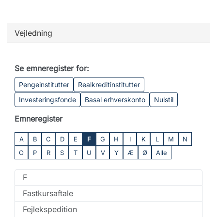
Vejledning
Se emneregister for:
Pengeinstitutter
Realkreditinstitutter
Investeringsfonde
Basal erhverskonto
Nulstil
Emneregister
A
B
C
D
E
F
G
H
I
K
L
M
N
O
P
R
S
T
U
V
Y
Æ
Ø
Alle
F
Fastkursaftale
Fejlekspedition