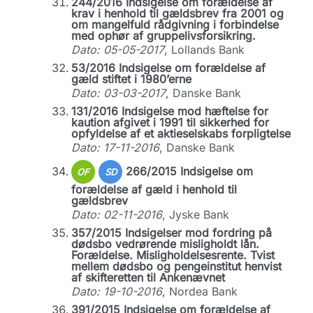
244/2016 Indsigelse om forældelse af
krav i henhold til gældsbrev fra 2001 og
om mangelfuld rådgivning i forbindelse
med ophør af gruppelivsforsikring.
Dato: 05-05-2017
, Lollands Bank
53/2016 Indsigelse om forældelse af
gæld stiftet i 1980’erne
Dato: 03-03-2017
, Danske Bank
131/2016 Indsigelse mod hæftelse for
kaution afgivet i 1991 til sikkerhed for
opfyldelse af et aktieselskabs forpligtelse
Dato: 17-11-2016
, Danske Bank
266/2015 Indsigelse om
OF
SD
forældelse af gæld i henhold til
gældsbrev
Dato: 02-11-2016
, Jyske Bank
357/2015 Indsigelser mod fordring på
dødsbo vedrørende misligholdt lån.
Forældelse. Misligholdelsesrente. Tvist
mellem dødsbo og pengeinstitut henvist
af skifteretten til Ankenævnet
Dato: 19-10-2016
, Nordea Bank
391/2015 Indsigelse om forældelse af