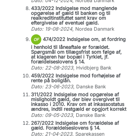
Dato: 04-12-2024
, Nordea Danmark
433/2022 Indsigelse mod manglende
opgørelse af gæld til banken og til
realkreditinstituttet samt krav om
eftergivelse af eventuel gæld.
Dato: 19-08-2024
, Nordea Danmark
474/2022 Indsigelse om, at fordring
OF
i henhold til låneaftale er forældet.
Spørgsmål om tillægsfrist som følge af,
at klageren har bopæl i Tyrkiet, jf.
forældelseslovens § 14.
Dato: 22-08-2023
, Hvidbjerg Bank
459/2022 Indsigelse mod forhøjelse af
rente på boliglån.
Dato: 23-06-2023
, Danske Bank
311/2022 Indsigelse mod opgørelse af
misligholdt gæld, der blev overgivet til
inkasso i 2010. Krav om at inkassostatus
ændres, indtil restgæld er opgjort korrekt
Dato: 09-05-2023
, Danske Bank
267/2022 Indsigelse om forældelse af
gæld. Forældelseslovens § 14.
Dato: 21-04-2023
, Sparekassen