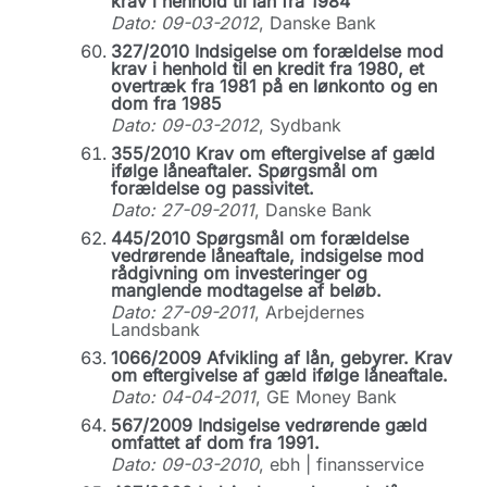
krav i henhold til lån fra 1984
Dato: 09-03-2012
, Danske Bank
327/2010 Indsigelse om forældelse mod
krav i henhold til en kredit fra 1980, et
overtræk fra 1981 på en lønkonto og en
dom fra 1985
Dato: 09-03-2012
, Sydbank
355/2010 Krav om eftergivelse af gæld
ifølge låneaftaler. Spørgsmål om
forældelse og passivitet.
Dato: 27-09-2011
, Danske Bank
445/2010 Spørgsmål om forældelse
vedrørende låneaftale, indsigelse mod
rådgivning om investeringer og
manglende modtagelse af beløb.
Dato: 27-09-2011
, Arbejdernes
Landsbank
1066/2009 Afvikling af lån, gebyrer. Krav
om eftergivelse af gæld ifølge låneaftale.
Dato: 04-04-2011
, GE Money Bank
567/2009 Indsigelse vedrørende gæld
omfattet af dom fra 1991.
Dato: 09-03-2010
, ebh | finansservice