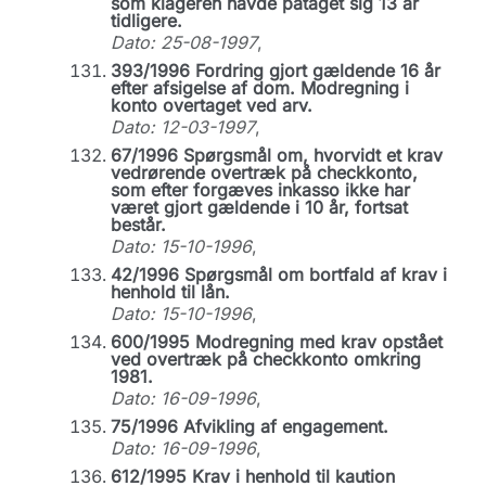
som klageren havde påtaget sig 13 år
tidligere.
Dato: 25-08-1997
,
393/1996 Fordring gjort gældende 16 år
efter afsigelse af dom. Modregning i
konto overtaget ved arv.
Dato: 12-03-1997
,
67/1996 Spørgsmål om, hvorvidt et krav
vedrørende overtræk på checkkonto,
som efter forgæves inkasso ikke har
været gjort gældende i 10 år, fortsat
består.
Dato: 15-10-1996
,
42/1996 Spørgsmål om bortfald af krav i
henhold til lån.
Dato: 15-10-1996
,
600/1995 Modregning med krav opstået
ved overtræk på checkkonto omkring
1981.
Dato: 16-09-1996
,
75/1996 Afvikling af engagement.
Dato: 16-09-1996
,
612/1995 Krav i henhold til kaution