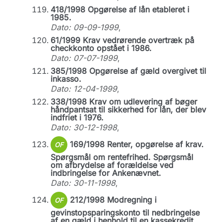
418/1998 Opgørelse af lån etableret i
1985.
Dato: 09-09-1999
,
61/1999 Krav vedrørende overtræk på
checkkonto opstået i 1986.
Dato: 07-07-1999
,
385/1998 Opgørelse af gæld overgivet til
inkasso.
Dato: 12-04-1999
,
338/1998 Krav om udlevering af bøger
håndpantsat til sikkerhed for lån, der blev
indfriet i 1976.
Dato: 30-12-1998
,
169/1998 Renter, opgørelse af krav.
OF
Spørgsmål om rentefrihed. Spørgsmål
om afbrydelse af forældelse ved
indbringelse for Ankenævnet.
Dato: 30-11-1998
,
212/1998 Modregning i
OF
gevinstopsparingskonto til nedbringelse
af en gæld i henhold til en kassekredit