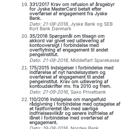
331/2017 Krav om refusion af årsgebyr
for Jyske MasterCard betalt efter
overførsel af engagement fra Jyske
Bank.
Dato: 21-08-2018
, Jyske Bank og SEB
Kort Bank Danmark
35/2018 Spørgsmål om tilsagn om
akkord var givet ved udlevering af
kontooversigt i forbindelse med
overflytning af engagement til andet
pengeinstitut.
Dato: 21-08-2018
, Middelfart Sparekasse
175/2015 Indsigelser i forbindelse med
indførelse af nyt handelssystem og
overførsel af engagement til andet
pengeinstitut. Krav om udlevering af
kontoudskrifter mv. fra 2010 og frem.
Dato: 21-09-2016
, Saxo Privatbank
110/2016 Indsigelse om mangelfuld
rådgivning i forbindelse med optagelse af
et fastforrentet lån med særlige
indfrielsesvilkår og senere indfrielse af
lånet i forbindelse med overførsel af
engagement.
Dato: 19-08-2016
, Nordea Bank