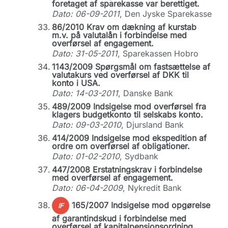
foretaget af sparekasse var berettiget.
Dato: 06-09-2011
, Den Jyske Sparekasse
86/2010 Krav om dækning af kurstab
m.v. på valutalån i forbindelse med
overførsel af engagement.
Dato: 31-05-2011
, Sparekassen Hobro
1143/2009 Spørgsmål om fastsættelse af
valutakurs ved overførsel af DKK til
konto i USA.
Dato: 14-03-2011
, Danske Bank
489/2009 Indsigelse mod overførsel fra
klagers budgetkonto til selskabs konto.
Dato: 09-03-2010
, Djursland Bank
414/2009 Indsigelse mod ekspedition af
ordre om overførsel af obligationer.
Dato: 01-02-2010
, Sydbank
447/2008 Erstatningskrav i forbindelse
med overførsel af engagement.
Dato: 06-04-2009
, Nykredit Bank
165/2007 Indsigelse mod opgørelse
IF
af garantindskud i forbindelse med
overførsel af kapitalpensionsordning.