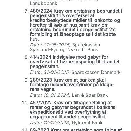
Landbobank
480/2024 Krav om erstatning begrundet i
pengeinstitut 1’s overførsel af
kreditorbeskyttede midler til lønkonto og
herefter til køb af hus samt krav om
erstatning begrundet i pengeinstitut 2’s
formidling af låneoptagelse i det købte
hus.
Dato: 01-05-2025
, Sparekassen
Sjælland-Fyn og Nykredit Bank
414/2024 Indsigelse mod gebyr for
overførsel af børneopsparing til et andet
pengeinstitut.
Dato: 31-01-2025
, Sparekassen Danmark
289/2023 Krav om at banken skal
foretage udlandsoverførsler på klage-
rens vegne.
Dato: 18-01-2024
, Lån & Spar Bank
457/2022 Krav om tilbagebetaling af
renter og gebyrer begrundet i bankens
ekspeditionstid ved overflytning af
engagement til andet pengeinstitut.
Dato: 12-12-2023
, Nykredit Bank
89/2023 Krav om erstatning som følge af