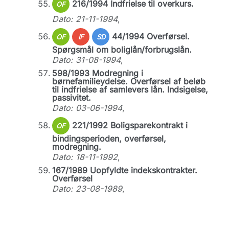
216/1994 Indfrielse til overkurs.
OF
Dato: 21-11-1994
,
44/1994 Overførsel.
OF
IF
SD
Spørgsmål om boliglån/forbrugslån.
Dato: 31-08-1994
,
598/1993 Modregning i
børnefamilieydelse. Overførsel af beløb
til indfrielse af samlevers lån. Indsigelse,
passivitet.
Dato: 03-06-1994
,
221/1992 Boligsparekontrakt i
OF
bindingsperioden, overførsel,
modregning.
Dato: 18-11-1992
,
167/1989 Uopfyldte indekskontrakter.
Overførsel
Dato: 23-08-1989
,