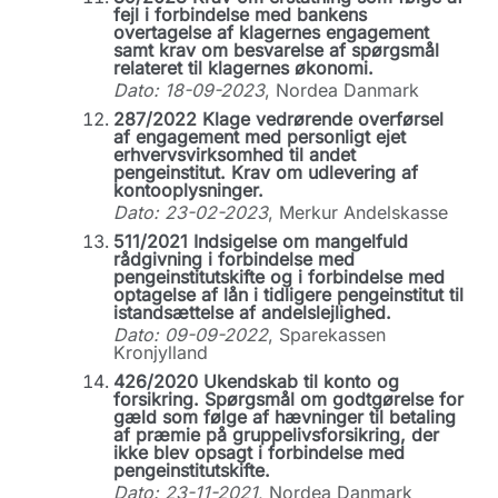
fejl i forbindelse med bankens
overtagelse af klagernes engagement
samt krav om besvarelse af spørgsmål
relateret til klagernes økonomi.
Dato: 18-09-2023
, Nordea Danmark
287/2022 Klage vedrørende overførsel
af engagement med personligt ejet
erhvervsvirksomhed til andet
pengeinstitut. Krav om udlevering af
kontooplysninger.
Dato: 23-02-2023
, Merkur Andelskasse
511/2021 Indsigelse om mangelfuld
rådgivning i forbindelse med
pengeinstitutskifte og i forbindelse med
optagelse af lån i tidligere pengeinstitut til
istandsættelse af andelslejlighed.
Dato: 09-09-2022
, Sparekassen
Kronjylland
426/2020 Ukendskab til konto og
forsikring. Spørgsmål om godtgørelse for
gæld som følge af hævninger til betaling
af præmie på gruppelivsforsikring, der
ikke blev opsagt i forbindelse med
pengeinstitutskifte.
Dato: 23-11-2021
, Nordea Danmark