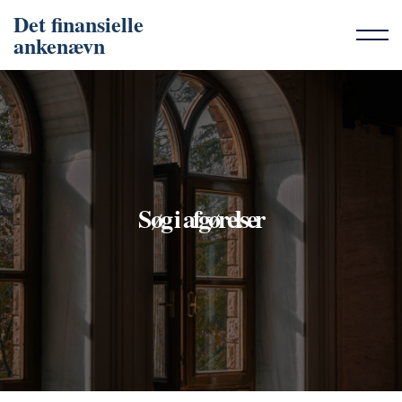
Det finansielle
ankenævn
Søg i afgørelser