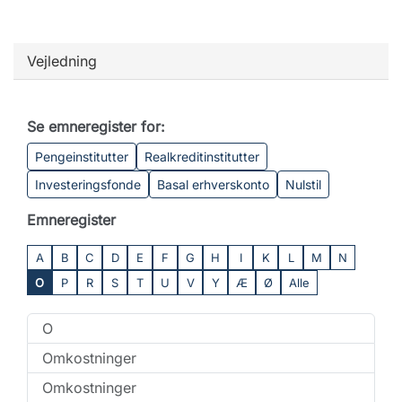
Vejledning
Se emneregister for:
Pengeinstitutter
Realkreditinstitutter
Investeringsfonde
Basal erhverskonto
Nulstil
Emneregister
A
B
C
D
E
F
G
H
I
K
L
M
N
O
P
R
S
T
U
V
Y
Æ
Ø
Alle
O
Omkostninger
Omkostninger