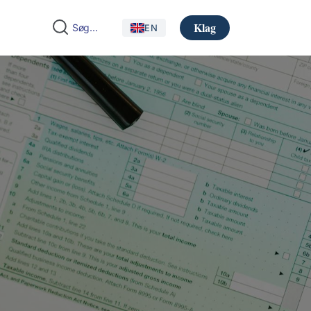
Klag
EN