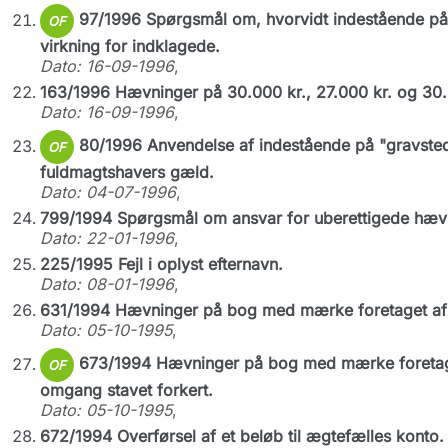
97/1996 Spørgsmål om, hvorvidt indestående på
OF
virkning for indklagede.
Dato: 16-09-1996
,
163/1996 Hævninger på 30.000 kr., 27.000 kr. og 30.00
Dato: 16-09-1996
,
80/1996 Anvendelse af indestående på "gravsteds
OF
fuldmagtshavers gæld.
Dato: 04-07-1996
,
799/1994 Spørgsmål om ansvar for uberettigede hævn
Dato: 22-01-1996
,
225/1995 Fejl i oplyst efternavn.
Dato: 08-01-1996
,
631/1994 Hævninger på bog med mærke foretaget af 
Dato: 05-10-1995
,
673/1994 Hævninger på bog med mærke foretaget
OF
omgang stavet forkert.
Dato: 05-10-1995
,
672/1994 Overførsel af et beløb til ægtefælles konto.