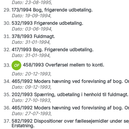
Dato: 23-08-1995
,
173/1994 Bog, frigørende udbetaling.
Dato: 19-09-1994
,
532/1993 Frigørende udbetaling.
Dato: 03-06-1994
,
378/1993 Fuldmagt.
Dato: 31-01-1994
,
417/1993 Bog. Frigørende udbetaling.
Dato: 31-01-1994
,
458/1993 Overførsel mellem to konti.
OF
Dato: 20-12-1993
,
465/1992 Moders hævning ved forevisning af bog. O
Dato: 09-12-1993
,
202/1993 Spærring, udbetaling i henhold til fuldmagt.
Dato: 27-10-1993
,
465/1992 Moders hævning ved forevisning af bog. O
Dato: 27-07-1993
,
582/1992 Dispositioner over fællesejemidler under sep
Erstatning.