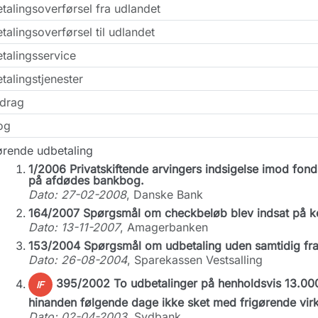
talingsoverførsel fra udlandet
talingsoverførsel til udlandet
talingsservice
talingstjenester
idrag
og
ørende udbetaling
1/2006 Privatskiftende arvingers indsigelse imod fon
på afdødes bankbog.
Dato: 27-02-2008
, Danske Bank
164/2007 Spørgsmål om checkbeløb blev indsat på kon
Dato: 13-11-2007
, Amagerbanken
153/2004 Spørgsmål om udbetaling uden samtidig frask
Dato: 26-08-2004
, Sparekassen Vestsalling
395/2002 To udbetalinger på henholdsvis 13.000 
IF
hinanden følgende dage ikke sket med frigørende virk
Dato: 02-04-2003
, Sydbank