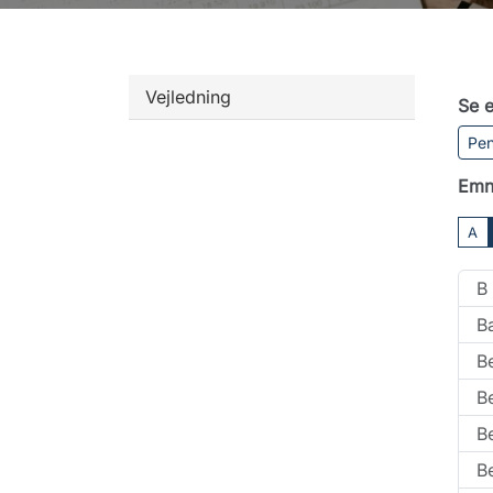
Vejledning
Se e
Pen
Emn
A
B
B
B
B
Be
Be