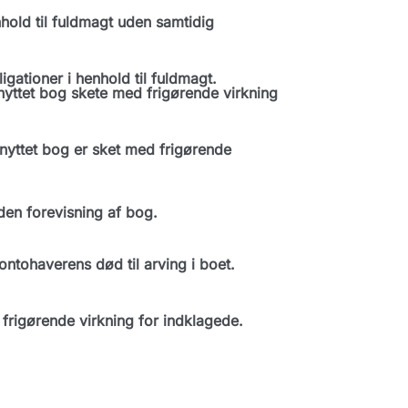
old til fuldmagt uden samtidig
ationer i henhold til fuldmagt.
yttet bog skete med frigørende virkning
yttet bog er sket med frigørende
en forevisning af bog.
ntohaverens død til arving i boet.
rigørende virkning for indklagede.