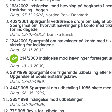
163/2002 Indsigelse imod hævning på bogkonto i henh
fraskrivning i bogen.
Dato: 05-11-2002
, Nordea Bank Danmark
462/2001 Spørgsmål vedrørende ordre om salg af oblig
Spørgsmål om, hvorvidt hævninger på konto med tilkn
for indklagede.
Dato: 02-07-2002
, Danske Bansk
124/2001 Spørgsmål om hævninger på konto med tilkn
virkning for indklagede.
Dato: 06-11-2001
,
214/2000 Indsigelse mod hævninger foretaget ud
OF
Dato: 18-10-2000
,
331/1998 Spørgsmål om frigørende udbetaling efter ko
Opgørelse af boets erstatningskrav.
Dato: 07-07-1999
,
444/1998 Spørgsmål om udbetaling i 1985 skete med f
Dato: 06-05-1999
,
335/1998 Indsigelse mod udbetalinger.
Dato: 06-05-1999
,
77/1998 Bevis for udbetaling.