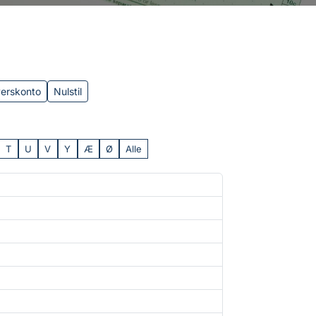
verskonto
Nulstil
T
U
V
Y
Æ
Ø
Alle