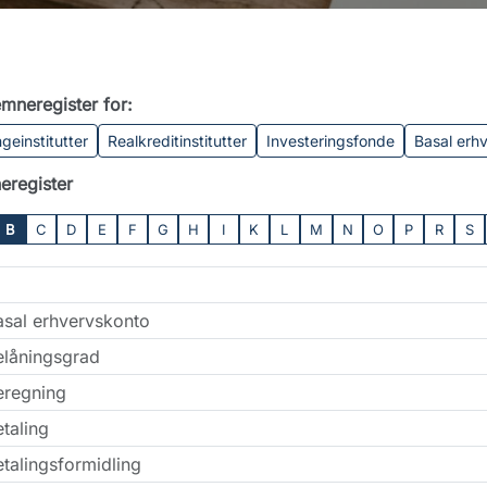
mneregister for:
geinstitutter
Realkreditinstitutter
Investeringsfonde
Basal erh
eregister
B
C
D
E
F
G
H
I
K
L
M
N
O
P
R
S
asal erhvervskonto
elåningsgrad
eregning
taling
talingsformidling