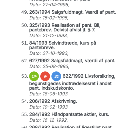
Dato: 27-04-1995
,
263/1994 Salgsfuldmagt. Værdi af pant.
Dato: 15-02-1995
,
325/1993 Realisation af pant. Bil,
pantebrev. Delvist afvist jf. § 7.
Dato: 21-12-1993
,
84/1993 Selvindtræde, kurs på
pantebreve.
Dato: 27-10-1993
,
627/1992 Salgsfuldmagt, værdi af pant.
Dato: 25-08-1993
,
622/1992 Livsforsikring,
OF
IF
SD
begunstigedes indtrædelsesret i andet
pant. Indskudskonto.
Dato: 18-06-1993
,
206/1992 Afskrivning.
Dato: 19-02-1993
,
284/1992 Håndpantsatte aktier, kurs.
Dato: 16-12-1992
,
268/1992 Realisation af ligestillet pant.