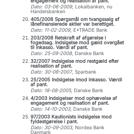
engagement og realisation af pant.
Dato: 03-06-2009
, Lokalbanken, nu
Handelsbanken
405/2008 Spørgsmål om tvangssalg af
lånefinansierede aktier var berettiget.
Dato: 11-02-2009
, E*TRADE Bank
203/2008 Retskraft af afgørelse i
fogedsag. Indsigelse mod gæld overgået
til inkasso. Værdi af pant.
Dato: 25-09-2008
, Danske Bank
32/2007 Indsigelse mod restgæld efter
realisation af pant.
Dato: 30-08-2007
, Sparbank
25/2005 Indsigelse imod inkasso. Værdi
af pant.
Dato: 18-08-2005
, Danske Bank
4/2003 Indsigelser mod ophævelse af
engagement og realisation af pant.
Dato: 14-10-2003
, Danske Bank
97/2003 Kautionists indsigelse mod
fyldestgørelse i pant.
Dato: 30-09-2003
, Nordea Bank
Danmark