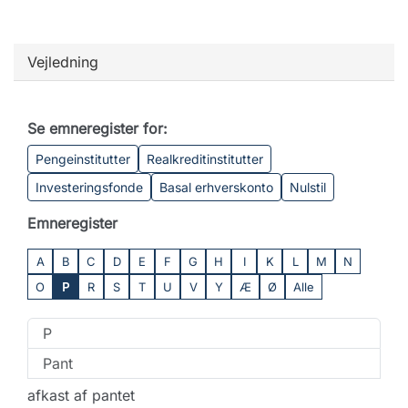
Vejledning
Se emneregister for:
Pengeinstitutter
Realkreditinstitutter
Investeringsfonde
Basal erhverskonto
Nulstil
Emneregister
A
B
C
D
E
F
G
H
I
K
L
M
N
O
P
R
S
T
U
V
Y
Æ
Ø
Alle
P
Pant
afkast af pantet