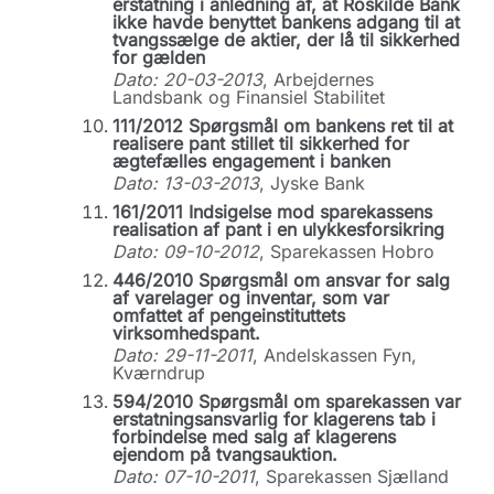
erstatning i anledning af, at Roskilde Bank
ikke havde benyttet bankens adgang til at
tvangssælge de aktier, der lå til sikkerhed
for gælden
Dato: 20-03-2013
, Arbejdernes
Landsbank og Finansiel Stabilitet
111/2012 Spørgsmål om bankens ret til at
realisere pant stillet til sikkerhed for
ægtefælles engagement i banken
Dato: 13-03-2013
, Jyske Bank
161/2011 Indsigelse mod sparekassens
realisation af pant i en ulykkesforsikring
Dato: 09-10-2012
, Sparekassen Hobro
446/2010 Spørgsmål om ansvar for salg
af varelager og inventar, som var
omfattet af pengeinstituttets
virksomhedspant.
Dato: 29-11-2011
, Andelskassen Fyn,
Kværndrup
594/2010 Spørgsmål om sparekassen var
erstatningsansvarlig for klagerens tab i
forbindelse med salg af klagerens
ejendom på tvangsauktion.
Dato: 07-10-2011
, Sparekassen Sjælland