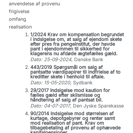
anvendelse af provenu
frigivelse
omfang
realisation
1/2024 Krav om kompensation begrundet
i indsigelse om, at salg af ejendom skete
efter pres fra pengeinstitut, der havde
pant i ejendommen til sikkerhed for
klagerens nu afdøde ægtefælles gæld.
Dato: 25-09-2024
, Danske Bank
443/2019 Spørgsmål om salg af
pantsatte værdipapirer til indfrielse af to
kreditter skete i henhold til aftale.
Dato: 15-05-2020
, Sydbank
29/2017 Indsigelse mod kaution for
fælles gæld efter skilsmisse og
håndtering af salg af pantsat bil.
Dato: 04-07-2017
, Den Jyske Sparekasse
90/2014 Indsigelse mod størrelsen af
kurtage, depotgebyrer og renter samt
mod realisation af pant. Krav om
tilbagebetaling af provenu af ophævede
kapitalpensioner.