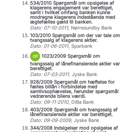
534/2010 Spørgsmål om opsigelse af
klagerens engagement var berettiget,
samt i hvilket omfang banken kunne
modregne klagerens indestående med
ægtefælles gæld til banken.
Dato: 07-10-2011
, Nørresundby Bank
103/2010 Spørgsmål om der var tale om
tvangssalg af klagerens aktier.
Dato: 01-06-2011
, Sparbank
1023/2009 Spørgsmål om
OF
tvangssalg af lånefinansierede aktier var
berettiget.
Dato: 07-03-2011
, Jyske Bank
928/2009 Spørgsmål om hæftelse for
fælles billån i forbindelse med
samlivsophævelse, herunder spørgsmål
vedrørende bilens værdi.
Dato: 09-11-2010
, DiBa Bank
403/2008 Spørgsmål om tvangssalg af
lånefinansierede aktier var berettiget.
Dato: 09-09-2009
, Jyske Bank
344/2008 Indsigelser mod opsigelse af