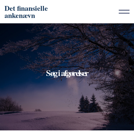
Det finansielle
ankenævn
Søg i afgørelser