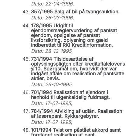
Dato: 22-04-1996
,
357/1995 Salg af bil på tvangsauktion.
Dato: 26-03-1996
,
178/1995 Udgift til
ejendomsmæglervurdering af pantsat
ejendom, opsigelse af pantsat
livsforsikring, oplysning om gæld
indberettet til RKI Kreditinformation.
Dato: 28-12-1995
,
731/1994 Tilsidesættelse af
oplysningspligten efter kreditaftalelovens
§ 10. Spørgsmål om, hvorvidt der var
indgået aftale om realisation af pantsatte
aktier, bevis.
Dato: 26-10-1995
,
701/1994 Realisation af ejendom i
henhold til uigenkaldelig fuldmagt.
Dato: 17-07-1995
,
784/1994 Afvikling af udlån. Realisation
af løsørepant. Rykkergebyrer.
Dato: 17-07-1995
,
101/1994 Tvist om påstået akkord samt
foretaget realisation af pant.