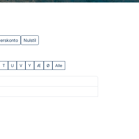
verskonto
Nulstil
T
U
V
Y
Æ
Ø
Alle