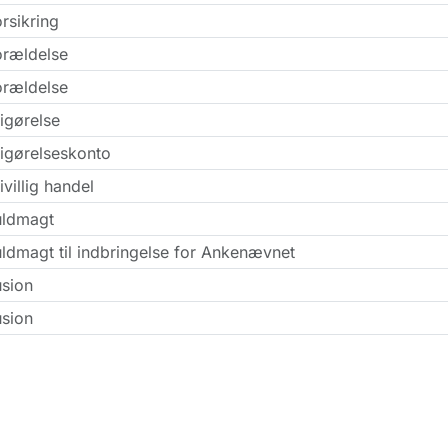
rsikring
orældelse
orældelse
igørelse
rigørelseskonto
ivillig handel
uldmagt
ldmagt til indbringelse for Ankenævnet
usion
usion