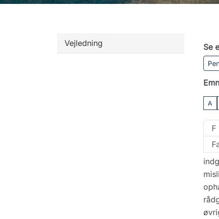
Vejledning
Se e
Pen
Emn
A
F
Fa
indg
misl
oph
rådg
øvr