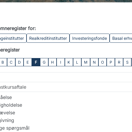
mneregister for:
geinstitutter
Realkreditinstitutter
Investeringsfonde
Basal erh
eregister
B
C
D
E
F
G
H
I
K
L
M
N
O
P
R
S
stkursaftale
åelse
igholdelse
ævelse
ivning
ige spørgsmål