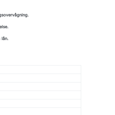
gsovervågning.
else.
 lån.