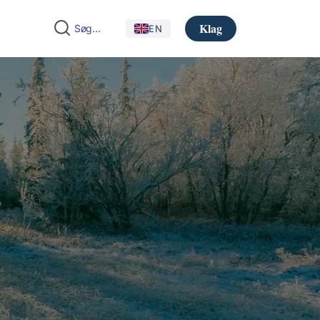
Klag
EN