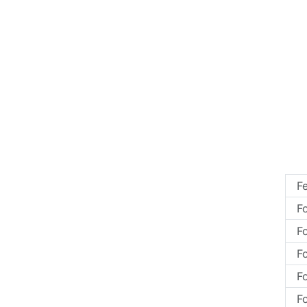
Fe
F
Fo
Fo
F
Fo