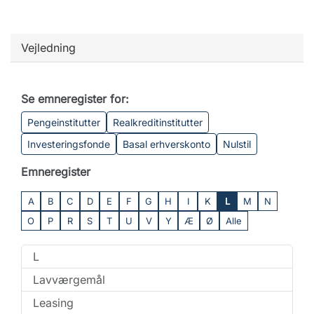
Vejledning
Se emneregister for:
Pengeinstitutter
Realkreditinstitutter
Investeringsfonde
Basal erhverskonto
Nulstil
Emneregister
A
B
C
D
E
F
G
H
I
K
L
M
N
O
P
R
S
T
U
V
Y
Æ
Ø
Alle
L
Lavværgemål
Leasing