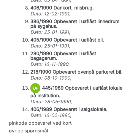
Dato: 05-04-1991
,
406/1990 Dankort, misbrug.
Dato: 12-02-1991
,
386/1990 Opbevaret i uaflåst linnedrum
på sygehus.
Dato: 25-01-1991
,
405/1990 Opbevaret i uaflåst bil.
Dato: 25-01-1991
,
280/1990 Opbevaret i uaflåst
bagagerum.
Dato: 16-11-1990
,
218/1990 Opbevaret ovenpå parkeret bil.
Dato: 08-10-1990
,
445/1989 Opbevaret i uaflåst lokale
OF
på institution.
Dato: 28-05-1990
,
406/1989 Opbevaret i salgslokale.
Dato: 16-02-1990
,
pinkode opbevaret ved kort
øvrige spørgsmål