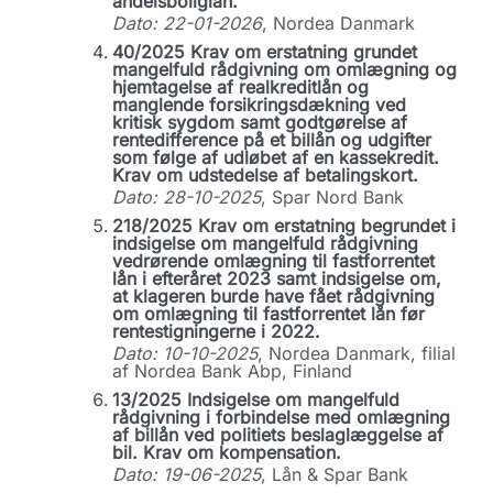
andelsboliglån.
Dato: 22-01-2026
, Nordea Danmark
40/2025 Krav om erstatning grundet
mangelfuld rådgivning om omlægning og
hjemtagelse af realkreditlån og
manglende forsikringsdækning ved
kritisk sygdom samt godtgørelse af
rentedifference på et billån og udgifter
som følge af udløbet af en kassekredit.
Krav om udstedelse af betalingskort.
Dato: 28-10-2025
, Spar Nord Bank
218/2025 Krav om erstatning begrundet i
indsigelse om mangelfuld rådgivning
vedrørende omlægning til fastforrentet
lån i efteråret 2023 samt indsigelse om,
at klageren burde have fået rådgivning
om omlægning til fastforrentet lån før
rentestigningerne i 2022.
Dato: 10-10-2025
, Nordea Danmark, filial
af Nordea Bank Abp, Finland
13/2025 Indsigelse om mangelfuld
rådgivning i forbindelse med omlægning
af billån ved politiets beslaglæggelse af
bil. Krav om kompensation.
Dato: 19-06-2025
, Lån & Spar Bank