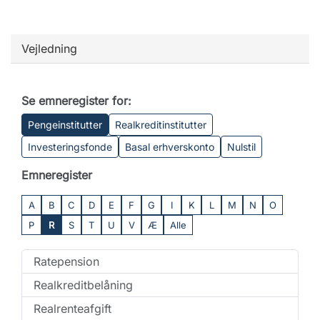
Vejledning
Se emneregister for:
Pengeinstitutter
Realkreditinstitutter
Investeringsfonde
Basal erhverskonto
Nulstil
Emneregister
A
B
C
D
E
F
G
I
K
L
M
N
O
P
R
S
T
U
V
Æ
Alle
Ratepension
Realkreditbelåning
Realrenteafgift