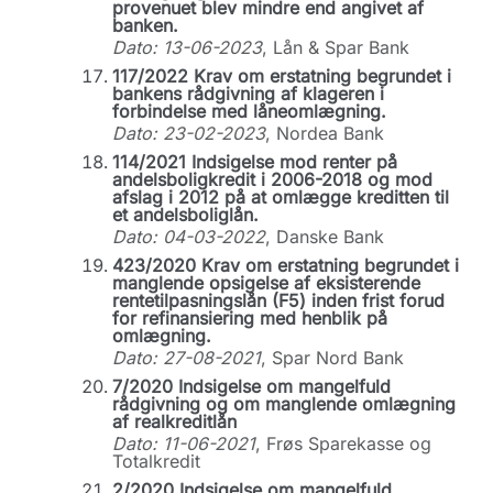
provenuet blev mindre end angivet af
banken.
Dato: 13-06-2023
, Lån & Spar Bank
117/2022 Krav om erstatning begrundet i
bankens rådgivning af klageren i
forbindelse med låneomlægning.
Dato: 23-02-2023
, Nordea Bank
114/2021 Indsigelse mod renter på
andelsboligkredit i 2006-2018 og mod
afslag i 2012 på at omlægge kreditten til
et andelsboliglån.
Dato: 04-03-2022
, Danske Bank
423/2020 Krav om erstatning begrundet i
manglende opsigelse af eksisterende
rentetilpasningslån (F5) inden frist forud
for refinansiering med henblik på
omlægning.
Dato: 27-08-2021
, Spar Nord Bank
7/2020 Indsigelse om mangelfuld
rådgivning og om manglende omlægning
af realkreditlån
Dato: 11-06-2021
, Frøs Sparekasse og
Totalkredit
2/2020 Indsigelse om mangelfuld